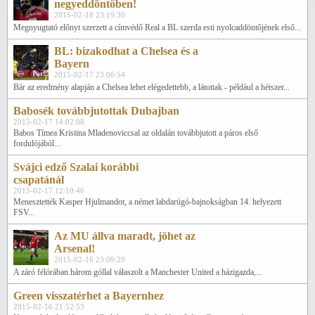
negyeddöntőben!
2015-02-18 23:19:30
Megnyugtató előnyt szerzett a címvédő Real a BL szerda esti nyolcaddöntőjének első...
BL: bizakodhat a Chelsea és a
Bayern
2015-02-17 23:06:54
Bár az eredmény alapján a Chelsea lehet elégedettebb, a látottak - például a hétszer...
Babosék továbbjutottak Dubajban
2015-02-17 14:02:08
Babos Tímea Kristina Mladenoviccsal az oldalán továbbjutott a páros első
fordulójából...
Svájci edző Szalai korábbi
csapatánál
2015-02-17 12:10:46
Menesztették Kasper Hjulmandot, a német labdarúgó-bajnokságban 14. helyezett
FSV...
Az MU állva maradt, jöhet az
Arsenal!
2015-02-16 23:09:29
A záró félórában három góllal válaszolt a Manchester United a házigazda,...
Green visszatérhet a Bayernhez
2015-02-16 21:52:53