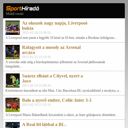
Mobil verzió
Az olaszok nagy napja, Liverpool-
bukta
2015-02-26 23:36:52
A Liverpool nem jutott a legjobb 16 közé az El-ben, miután a Besiktas ledolgozta...
Ráfagyott a mosoly az Arsenal
arcára
2015-02-25 23:14:43
A sorsolás után még a hurráoptimizmus jellemezte az Arsenal játékosainak
hangulatát,...
Suárez elbánt a Cityvel, nyert a
Juve
2015-02-24 23:09:44
Kísértetiesen hasonlított az idei Man. City-Barcelona BL-nyolcaddöntő a tavalyira, a...
Balo a nyerő ember, Celtic-Inter 3-3
2015-02-19 23:35:14
A Liverpool Mario Balotellinek köszönheti a sikert, az Inter gólzáporos döntetlent...
A Real fél lábbal a BL-