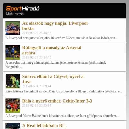
Mobil verzió
Az olaszok nagy napja, Liverpool-
bukta
2015-02-26 23:36:52
A Liverpool nem jutott a legjobb 16 közé az El-ben, miután a Besiktas ledolgozta...
Ráfagyott a mosoly az Arsenal
arcára
2015-02-25 23:14:43
A sorsolás után még a hurráoptimizmus jellemezte az Arsenal játékosainak
hangulatát,...
Suárez elbánt a Cityvel, nyert a
Juve
2015-02-24 23:09:44
Kísértetiesen hasonlított az idei Man. City-Barcelona BL-nyolcaddöntő a tavalyira, a...
Balo a nyerő ember, Celtic-Inter 3-3
2015-02-19 23:35:14
A Liverpool Mario Balotellinek köszönheti a sikert, az Inter gólzáporos döntetlent...
A Real fél lábbal a BL-