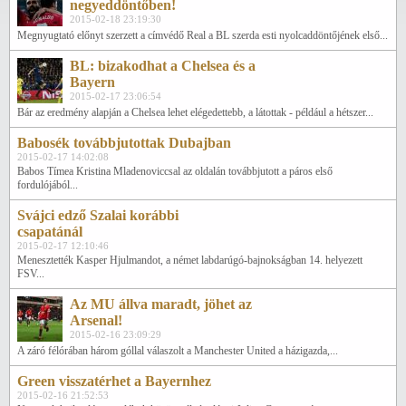
negyeddöntőben!
2015-02-18 23:19:30
Megnyugtató előnyt szerzett a címvédő Real a BL szerda esti nyolcaddöntőjének első...
BL: bizakodhat a Chelsea és a
Bayern
2015-02-17 23:06:54
Bár az eredmény alapján a Chelsea lehet elégedettebb, a látottak - például a hétszer...
Babosék továbbjutottak Dubajban
2015-02-17 14:02:08
Babos Tímea Kristina Mladenoviccsal az oldalán továbbjutott a páros első
fordulójából...
Svájci edző Szalai korábbi
csapatánál
2015-02-17 12:10:46
Menesztették Kasper Hjulmandot, a német labdarúgó-bajnokságban 14. helyezett
FSV...
Az MU állva maradt, jöhet az
Arsenal!
2015-02-16 23:09:29
A záró félórában három góllal válaszolt a Manchester United a házigazda,...
Green visszatérhet a Bayernhez
2015-02-16 21:52:53