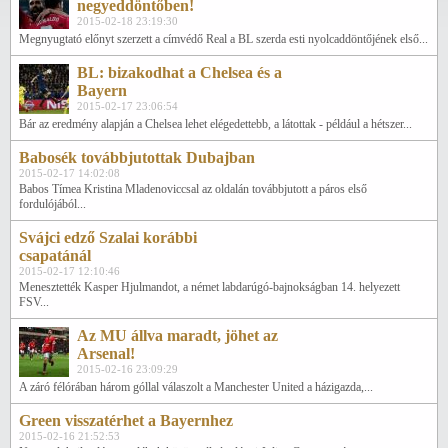
negyeddöntőben!
2015-02-18 23:19:30
Megnyugtató előnyt szerzett a címvédő Real a BL szerda esti nyolcaddöntőjének első...
BL: bizakodhat a Chelsea és a
Bayern
2015-02-17 23:06:54
Bár az eredmény alapján a Chelsea lehet elégedettebb, a látottak - például a hétszer...
Babosék továbbjutottak Dubajban
2015-02-17 14:02:08
Babos Tímea Kristina Mladenoviccsal az oldalán továbbjutott a páros első
fordulójából...
Svájci edző Szalai korábbi
csapatánál
2015-02-17 12:10:46
Menesztették Kasper Hjulmandot, a német labdarúgó-bajnokságban 14. helyezett
FSV...
Az MU állva maradt, jöhet az
Arsenal!
2015-02-16 23:09:29
A záró félórában három góllal válaszolt a Manchester United a házigazda,...
Green visszatérhet a Bayernhez
2015-02-16 21:52:53