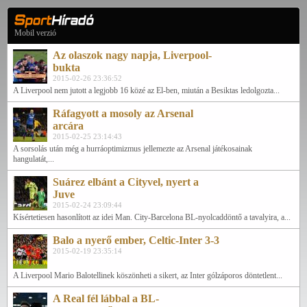
Mobil verzió
Az olaszok nagy napja, Liverpool-
bukta
2015-02-26 23:36:52
A Liverpool nem jutott a legjobb 16 közé az El-ben, miután a Besiktas ledolgozta...
Ráfagyott a mosoly az Arsenal
arcára
2015-02-25 23:14:43
A sorsolás után még a hurráoptimizmus jellemezte az Arsenal játékosainak
hangulatát,...
Suárez elbánt a Cityvel, nyert a
Juve
2015-02-24 23:09:44
Kísértetiesen hasonlított az idei Man. City-Barcelona BL-nyolcaddöntő a tavalyira, a...
Balo a nyerő ember, Celtic-Inter 3-3
2015-02-19 23:35:14
A Liverpool Mario Balotellinek köszönheti a sikert, az Inter gólzáporos döntetlent...
A Real fél lábbal a BL-