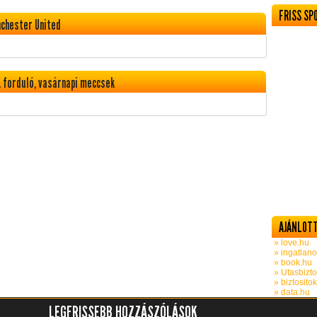
FRISS SP
nchester United
 forduló, vasárnapi meccsek
AJÁNLOTT
» love.hu
» ingatlano
» book.hu
» Utasbizto
» biztosito
» data.hu
LEGFRISSEBB HOZZÁSZÓLÁSOK