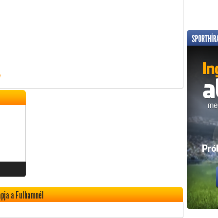
e
apja a Fulhamnél