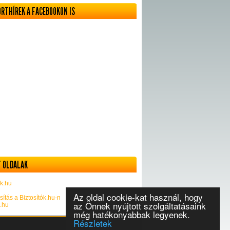
ORTHÍREK A FACEBOOKON IS
 OLDALAK
k.hu
Az oldal cookie-kat használ, hogy
sítás a Biztosítók.hu-n
az Önnek nyújtott szolgáltatásaink
k.hu
még hatékonyabbak legyenek.
Részletek