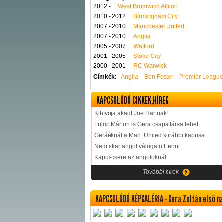
2012 -
West Bromwich Albion
2010 - 2012
Birmingham City
2007 - 2010
Manchester United
2007 - 2010
Anglia
2005 - 2007
Watford
2001 - 2005
Stoke City
2000 - 2001
RC Warwick
Címkék:
Anglia
Ben Foster
Premier Leagu
KAPCSOLÓDÓ CIKKEK,HÍREK
Kihívója akadt Joe Hartnak!
Fülöp Márton is Gera csapattársa lehet
Geráéknál a Man. United korábbi kapusa
Nem akar angol válogatott lenni
Kapuscsere az angoloknál
További hírek
KAPCSOLÓDÓ KÉPGALÉRIA - Gera Zoltán első n