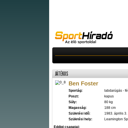
JÁTÉKOS
Ben Foster
Sportág:
labdarúgás - fér
Poszt:
kapus
Súly:
80 kg
Magasság:
188 cm
Születési idő:
1983. április 3.
Születési hely:
Leamington Spa
Eddigi csapatai: