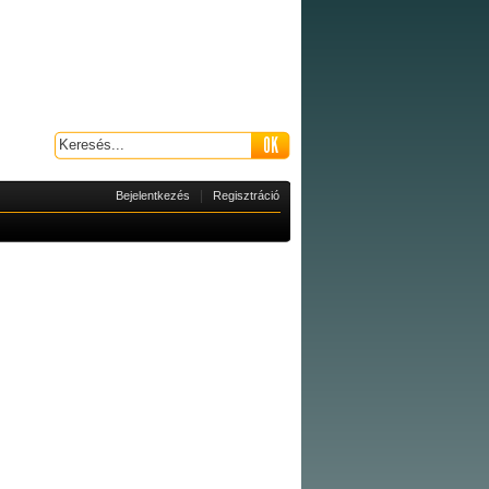
|
Bejelentkezés
Regisztráció