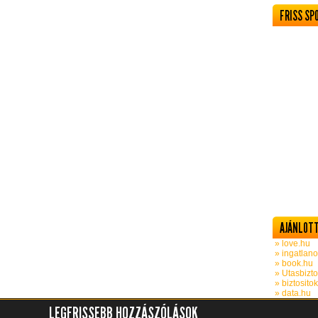
FRISS SP
AJÁNLOTT
» love.hu
» ingatlano
» book.hu
» Utasbizto
» biztosito
» data.hu
LEGFRISSEBB HOZZÁSZÓLÁSOK