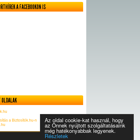
ORTHÍREK A FACEBOOKON IS
 OLDALAK
k.hu
Az oldal cookie-kat használ, hogy
sítás a Biztosítók.hu-n
az Önnek nyújtott szolgáltatásaink
k.hu
még hatékonyabbak legyenek.
Részletek