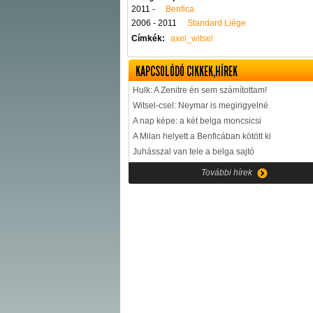
2011 -
Benfica
2006 - 2011
Standard Liége
Címkék:
axel_witsel
KAPCSOLÓDÓ CIKKEK,HÍREK
Hulk: A Zenitre én sem számítottam!
Witsel-csel: Neymar is megirigyelné
A nap képe: a két belga moncsicsi
A Milan helyett a Benficában kötött ki
Juhásszal van tele a belga sajtó
További hírek