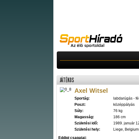
JÁTÉKOS
Axel Witsel
Sportág:
labdarúgás - fér
Poszt:
középpályás
Súly:
76 kg
Magasság:
186 cm
Születési idő:
1989. január 1
Születési hely:
Liege, Belgium
Eddigi csapatai: