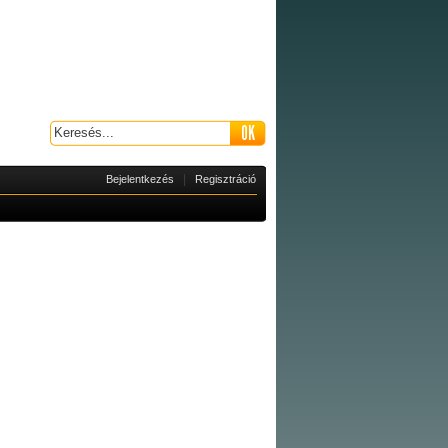
|
Bejelentkezés
Regisztráció