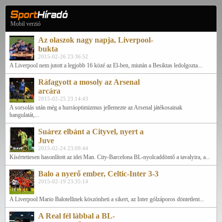
Mobil verzió
Az olaszok nagy napja, Liverpool-
bukta
2015-02-26 23:36:52
A Liverpool nem jutott a legjobb 16 közé az El-ben, miután a Besiktas ledolgozta...
Ráfagyott a mosoly az Arsenal
arcára
2015-02-25 23:14:43
A sorsolás után még a hurráoptimizmus jellemezte az Arsenal játékosainak
hangulatát,...
Suárez elbánt a Cityvel, nyert a
Juve
2015-02-24 23:09:44
Kísértetiesen hasonlított az idei Man. City-Barcelona BL-nyolcaddöntő a tavalyira, a...
Balo a nyerő ember, Celtic-Inter 3-3
2015-02-19 23:35:14
A Liverpool Mario Balotellinek köszönheti a sikert, az Inter gólzáporos döntetlent...
A Real fél lábbal a BL-