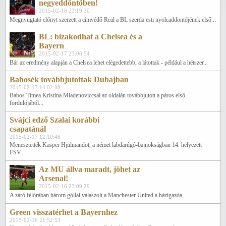
negyeddöntőben!
2015-02-18 23:19:30
Megnyugtató előnyt szerzett a címvédő Real a BL szerda esti nyolcaddöntőjének első...
BL: bizakodhat a Chelsea és a
Bayern
2015-02-17 23:06:54
Bár az eredmény alapján a Chelsea lehet elégedettebb, a látottak - például a hétszer...
Babosék továbbjutottak Dubajban
2015-02-17 14:02:08
Babos Tímea Kristina Mladenoviccsal az oldalán továbbjutott a páros első
fordulójából...
Svájci edző Szalai korábbi
csapatánál
2015-02-17 12:10:46
Menesztették Kasper Hjulmandot, a német labdarúgó-bajnokságban 14. helyezett
FSV...
Az MU állva maradt, jöhet az
Arsenal!
2015-02-16 23:09:29
A záró félórában három góllal válaszolt a Manchester United a házigazda,...
Green visszatérhet a Bayernhez
2015-02-16 21:52:53