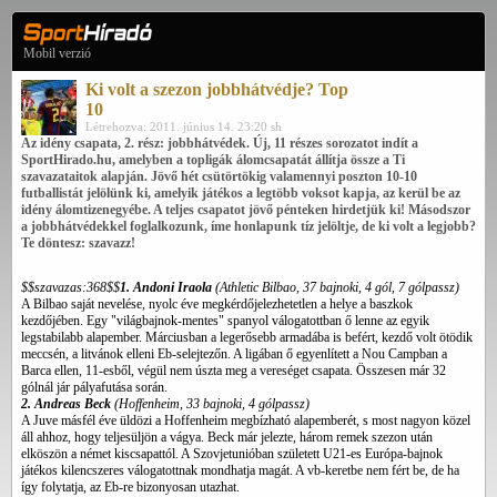
Mobil verzió
Ki volt a szezon jobbhátvédje? Top
10
Létrehozva: 2011. június 14. 23:20 sh
Az idény csapata, 2. rész: jobbhátvédek. Új, 11 részes sorozatot indít a
SportHirado.hu, amelyben a topligák álomcsapatát állítja össze a Ti
szavazataitok alapján. Jövő hét csütörtökig valamennyi poszton 10-10
futballistát jelölünk ki, amelyik játékos a legtöbb voksot kapja, az kerül be az
idény álomtizenegyébe. A teljes csapatot jövő pénteken hirdetjük ki! Másodszor
a jobbhátvédekkel foglalkozunk, íme honlapunk tíz jelöltje, de ki volt a legjobb?
Te döntesz: szavazz!
$$szavazas:368$$
1. Andoni Iraola
(Athletic Bilbao, 37 bajnoki, 4 gól, 7 gólpassz)
A Bilbao saját nevelése, nyolc éve megkérdőjelezhetetlen a helye a baszkok
kezdőjében. Egy "világbajnok-mentes" spanyol válogatottban ő lenne az egyik
legstabilabb alapember. Márciusban a legerősebb armadába is befért, kezdő volt ötödik
meccsén, a litvánok elleni Eb-selejtezőn. A ligában ő egyenlített a Nou Campban a
Barca ellen, 11-esből, végül nem úszta meg a vereséget csapata. Összesen már 32
gólnál jár pályafutása során.
2. Andreas Beck
(Hoffenheim, 33
bajnoki
, 4 gólpassz)
A Juve másfél éve üldözi a Hoffenheim megbízható alapemberét, s most nagyon közel
áll ahhoz, hogy teljesüljön a vágya. Beck már jelezte, három remek szezon után
elköszön a német kiscsapattól. A Szovjetunióban született U21-es Európa-bajnok
játékos kilencszeres válogatottnak mondhatja magát. A vb-keretbe nem fért be, de ha
így folytatja, az Eb-re bizonyosan utazhat.