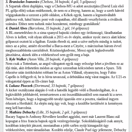
3. Braniszlav Ivanovics
(Chelsea, 34 bajnoki, 4 gól, 5 gólpassz)
A Szpartak elleni duplájára, vagy a Chelsea-MU-n adott asszisztjára (David Luíz első
PL-gólja előtt) sokan emlékeznek, de nem ez a lényeg, hanem az, hogy a szerb hátvéd
végigzakatolta a szezont a jobb oldalon, a Kékek egyik, hanem a legmotiváltabb
játékosa volt, hátul biztos pont volt csapatában, elöl állandó veszélyforrás a riválisok
számára. Ehhez nem tudunk mást hozzátenni, minthogy gratulálunk!
4. Daniel Alves
(Barcelona, 35
bajnoki
, 2 gól, 14 gólpassz)
A BL-meneteléshez és a sima spanyol bajnoki címhez egy örökmozgó, fáradhatatlan
Alves is kellett, volt olyan időszak a 2011-es év elején, amikor nyolc meccs alatt kilenc
gólpasszt osztott ki a ligában. Ezután ébredt rá, amit a szíve mélyén mindig is tudott,
nincs az a pénz, amiért elcserélné a Barca-mezt a Cityére, s márciusban három évvel
meghosszabbította szerződését. Közönségkedvenc, Messi egyik legkedvesebb
játszótársa, akinek idén a védekezéssel sem gyűlt meg a baja.
5. Kyle Walker
(Aston Villa, 20
bajnoki
, 4 gólpassz)
Nem csak a Tottenham, az angol válogatott egyik nagy erőssége lehet a jövőben ez az
ifjú titán, akit érthetetlen módon az egész szezonban kölcsönben tartott a Spurs. Téli
érkezése után üstökösként robbant be az Aston Villánál, olyannyira, hogy Fabio
Capello is felfigyelt rá, be is hívta tavasszal, a debütálása még várat magára. Az U21-es
válogatottal éppen az Eb-címre hajt.
6. Lukasz Piszczek
(Dortmund, 33
bajnoki
, 7 gólpassz)
A kicker osztályzatai alapján ő volt a hatodik legjobb védő a Bundesligában, és a
legkiválóbb jobbhátvéd, természetesen a mi összeállításunkból sem maradt ki a neve.
Nem kétséges, hogy a legnagyobb tavalyi igazolás erre a posztra, ráadásul ingyen
érkezett a Herthától. Az elején még úgy volt, hogy a kezdőbe kerülésért is keményen
meg kell harcolnia.
7. Mathieu Debuchy
(Lille, 35
bajnoki
, 2 gól, 3 gólpassz)
Bacary Sagna és Anthony Réveillere kezdhet aggódni, mert már Laurent Blanc-nál
kopogtat a friss francia bajnok egyik vezéregyénisége. Sokoldalúságáról csak annyit,
korábban irányítót játszott, mostanában a jobb szélen nyújt kimagaslót úgy
védekezésben, mint támadásban. Korábbi edzője, Claude Puel úgy jellemezte, Debuchy