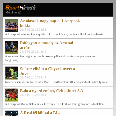
Mobil verzió
Az olaszok nagy napja, Liverpool-
bukta
2015-02-26 23:36:52
A Liverpool nem jutott a legjobb 16 közé az El-ben, miután a Besiktas ledolgozta...
Ráfagyott a mosoly az Arsenal
arcára
2015-02-25 23:14:43
A sorsolás után még a hurráoptimizmus jellemezte az Arsenal játékosainak
hangulatát,...
Suárez elbánt a Cityvel, nyert a
Juve
2015-02-24 23:09:44
Kísértetiesen hasonlított az idei Man. City-Barcelona BL-nyolcaddöntő a tavalyira, a...
Balo a nyerő ember, Celtic-Inter 3-3
2015-02-19 23:35:14
A Liverpool Mario Balotellinek köszönheti a sikert, az Inter gólzáporos döntetlent...
A Real fél lábbal a BL-