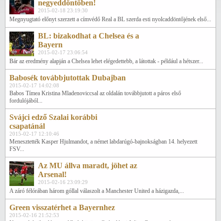
negyeddöntőben!
2015-02-18 23:19:30
Megnyugtató előnyt szerzett a címvédő Real a BL szerda esti nyolcaddöntőjének első...
BL: bizakodhat a Chelsea és a
Bayern
2015-02-17 23:06:54
Bár az eredmény alapján a Chelsea lehet elégedettebb, a látottak - például a hétszer...
Babosék továbbjutottak Dubajban
2015-02-17 14:02:08
Babos Tímea Kristina Mladenoviccsal az oldalán továbbjutott a páros első
fordulójából...
Svájci edző Szalai korábbi
csapatánál
2015-02-17 12:10:46
Menesztették Kasper Hjulmandot, a német labdarúgó-bajnokságban 14. helyezett
FSV...
Az MU állva maradt, jöhet az
Arsenal!
2015-02-16 23:09:29
A záró félórában három góllal válaszolt a Manchester United a házigazda,...
Green visszatérhet a Bayernhez
2015-02-16 21:52:53