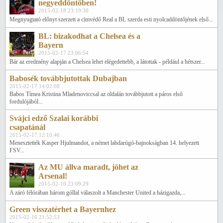
negyeddöntőben!
2015-02-18 23:19:30
Megnyugtató előnyt szerzett a címvédő Real a BL szerda esti nyolcaddöntőjének első...
BL: bizakodhat a Chelsea és a
Bayern
2015-02-17 23:06:54
Bár az eredmény alapján a Chelsea lehet elégedettebb, a látottak - például a hétszer...
Babosék továbbjutottak Dubajban
2015-02-17 14:02:08
Babos Tímea Kristina Mladenoviccsal az oldalán továbbjutott a páros első
fordulójából...
Svájci edző Szalai korábbi
csapatánál
2015-02-17 12:10:46
Menesztették Kasper Hjulmandot, a német labdarúgó-bajnokságban 14. helyezett
FSV...
Az MU állva maradt, jöhet az
Arsenal!
2015-02-16 23:09:29
A záró félórában három góllal válaszolt a Manchester United a házigazda,...
Green visszatérhet a Bayernhez
2015-02-16 21:52:53