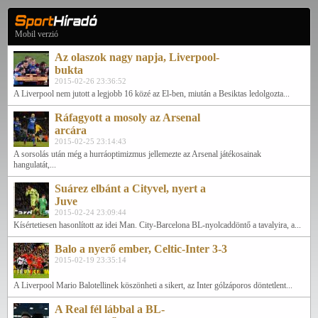
Mobil verzió
Az olaszok nagy napja, Liverpool-
bukta
2015-02-26 23:36:52
A Liverpool nem jutott a legjobb 16 közé az El-ben, miután a Besiktas ledolgozta...
Ráfagyott a mosoly az Arsenal
arcára
2015-02-25 23:14:43
A sorsolás után még a hurráoptimizmus jellemezte az Arsenal játékosainak
hangulatát,...
Suárez elbánt a Cityvel, nyert a
Juve
2015-02-24 23:09:44
Kísértetiesen hasonlított az idei Man. City-Barcelona BL-nyolcaddöntő a tavalyira, a...
Balo a nyerő ember, Celtic-Inter 3-3
2015-02-19 23:35:14
A Liverpool Mario Balotellinek köszönheti a sikert, az Inter gólzáporos döntetlent...
A Real fél lábbal a BL-