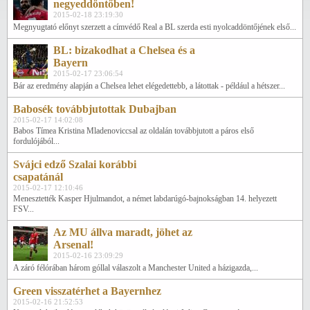
negyeddöntőben!
2015-02-18 23:19:30
Megnyugtató előnyt szerzett a címvédő Real a BL szerda esti nyolcaddöntőjének első...
BL: bizakodhat a Chelsea és a
Bayern
2015-02-17 23:06:54
Bár az eredmény alapján a Chelsea lehet elégedettebb, a látottak - például a hétszer...
Babosék továbbjutottak Dubajban
2015-02-17 14:02:08
Babos Tímea Kristina Mladenoviccsal az oldalán továbbjutott a páros első
fordulójából...
Svájci edző Szalai korábbi
csapatánál
2015-02-17 12:10:46
Menesztették Kasper Hjulmandot, a német labdarúgó-bajnokságban 14. helyezett
FSV...
Az MU állva maradt, jöhet az
Arsenal!
2015-02-16 23:09:29
A záró félórában három góllal válaszolt a Manchester United a házigazda,...
Green visszatérhet a Bayernhez
2015-02-16 21:52:53