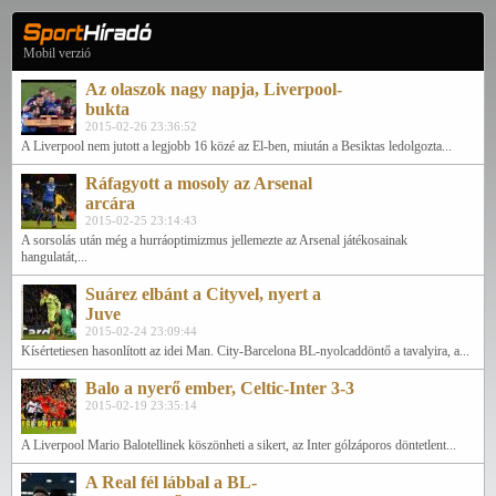
Mobil verzió
Az olaszok nagy napja, Liverpool-
bukta
2015-02-26 23:36:52
A Liverpool nem jutott a legjobb 16 közé az El-ben, miután a Besiktas ledolgozta...
Ráfagyott a mosoly az Arsenal
arcára
2015-02-25 23:14:43
A sorsolás után még a hurráoptimizmus jellemezte az Arsenal játékosainak
hangulatát,...
Suárez elbánt a Cityvel, nyert a
Juve
2015-02-24 23:09:44
Kísértetiesen hasonlított az idei Man. City-Barcelona BL-nyolcaddöntő a tavalyira, a...
Balo a nyerő ember, Celtic-Inter 3-3
2015-02-19 23:35:14
A Liverpool Mario Balotellinek köszönheti a sikert, az Inter gólzáporos döntetlent...
A Real fél lábbal a BL-