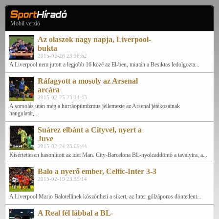
Mobil verzió
Az olaszok nagy napja, Liverpool-
bukta
2015-02-26 23:36:52
A Liverpool nem jutott a legjobb 16 közé az El-ben, miután a Besiktas ledolgozta...
Ráfagyott a mosoly az Arsenal
arcára
2015-02-25 23:14:43
A sorsolás után még a hurráoptimizmus jellemezte az Arsenal játékosainak
hangulatát,...
Suárez elbánt a Cityvel, nyert a
Juve
2015-02-24 23:09:44
Kísértetiesen hasonlított az idei Man. City-Barcelona BL-nyolcaddöntő a tavalyira, a...
Balo a nyerő ember, Celtic-Inter 3-3
2015-02-19 23:35:14
A Liverpool Mario Balotellinek köszönheti a sikert, az Inter gólzáporos döntetlent...
A Real fél lábbal a BL-