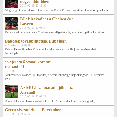
negyeddöntőben!
2015-02-18 23:19:30
Megnyugtató előnyt szerzett a címvédő Real a BL szerda esti nyolcaddöntőjének első...
BL: bizakodhat a Chelsea és a
Bayern
2015-02-17 23:06:54
Bár az eredmény alapján a Chelsea lehet elégedettebb, a látottak - például a hétszer...
Babosék továbbjutottak Dubajban
2015-02-17 14:02:08
Babos Tímea Kristina Mladenoviccsal az oldalán továbbjutott a páros első
fordulójából...
Svájci edző Szalai korábbi
csapatánál
2015-02-17 12:10:46
Menesztették Kasper Hjulmandot, a német labdarúgó-bajnokságban 14. helyezett
FSV...
Az MU állva maradt, jöhet az
Arsenal!
2015-02-16 23:09:29
A záró félórában három góllal válaszolt a Manchester United a házigazda,...
Green visszatérhet a Bayernhez
2015-02-16 21:52:53