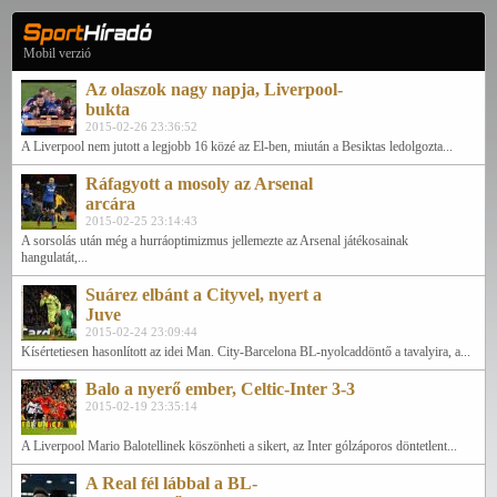
Mobil verzió
Az olaszok nagy napja, Liverpool-
bukta
2015-02-26 23:36:52
A Liverpool nem jutott a legjobb 16 közé az El-ben, miután a Besiktas ledolgozta...
Ráfagyott a mosoly az Arsenal
arcára
2015-02-25 23:14:43
A sorsolás után még a hurráoptimizmus jellemezte az Arsenal játékosainak
hangulatát,...
Suárez elbánt a Cityvel, nyert a
Juve
2015-02-24 23:09:44
Kísértetiesen hasonlított az idei Man. City-Barcelona BL-nyolcaddöntő a tavalyira, a...
Balo a nyerő ember, Celtic-Inter 3-3
2015-02-19 23:35:14
A Liverpool Mario Balotellinek köszönheti a sikert, az Inter gólzáporos döntetlent...
A Real fél lábbal a BL-