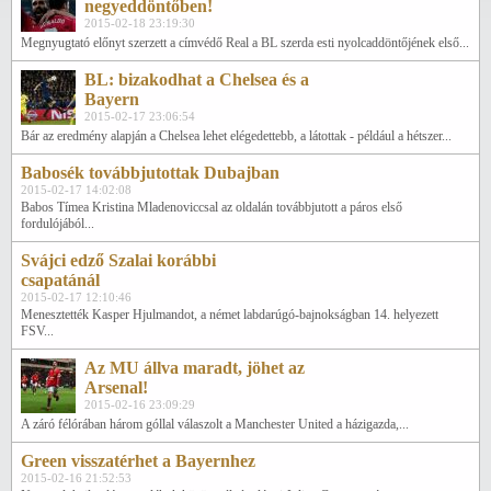
negyeddöntőben!
2015-02-18 23:19:30
Megnyugtató előnyt szerzett a címvédő Real a BL szerda esti nyolcaddöntőjének első...
BL: bizakodhat a Chelsea és a
Bayern
2015-02-17 23:06:54
Bár az eredmény alapján a Chelsea lehet elégedettebb, a látottak - például a hétszer...
Babosék továbbjutottak Dubajban
2015-02-17 14:02:08
Babos Tímea Kristina Mladenoviccsal az oldalán továbbjutott a páros első
fordulójából...
Svájci edző Szalai korábbi
csapatánál
2015-02-17 12:10:46
Menesztették Kasper Hjulmandot, a német labdarúgó-bajnokságban 14. helyezett
FSV...
Az MU állva maradt, jöhet az
Arsenal!
2015-02-16 23:09:29
A záró félórában három góllal válaszolt a Manchester United a házigazda,...
Green visszatérhet a Bayernhez
2015-02-16 21:52:53