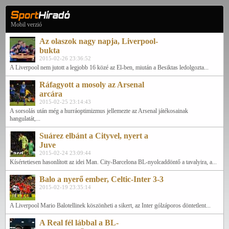
Mobil verzió
Az olaszok nagy napja, Liverpool-
bukta
2015-02-26 23:36:52
A Liverpool nem jutott a legjobb 16 közé az El-ben, miután a Besiktas ledolgozta...
Ráfagyott a mosoly az Arsenal
arcára
2015-02-25 23:14:43
A sorsolás után még a hurráoptimizmus jellemezte az Arsenal játékosainak
hangulatát,...
Suárez elbánt a Cityvel, nyert a
Juve
2015-02-24 23:09:44
Kísértetiesen hasonlított az idei Man. City-Barcelona BL-nyolcaddöntő a tavalyira, a...
Balo a nyerő ember, Celtic-Inter 3-3
2015-02-19 23:35:14
A Liverpool Mario Balotellinek köszönheti a sikert, az Inter gólzáporos döntetlent...
A Real fél lábbal a BL-