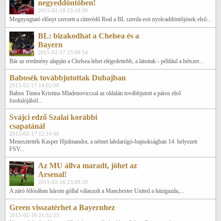
negyeddöntőben!
2015-02-18 23:19:30
Megnyugtató előnyt szerzett a címvédő Real a BL szerda esti nyolcaddöntőjének első...
BL: bizakodhat a Chelsea és a
Bayern
2015-02-17 23:06:54
Bár az eredmény alapján a Chelsea lehet elégedettebb, a látottak - például a hétszer...
Babosék továbbjutottak Dubajban
2015-02-17 14:02:08
Babos Tímea Kristina Mladenoviccsal az oldalán továbbjutott a páros első
fordulójából...
Svájci edző Szalai korábbi
csapatánál
2015-02-17 12:10:46
Menesztették Kasper Hjulmandot, a német labdarúgó-bajnokságban 14. helyezett
FSV...
Az MU állva maradt, jöhet az
Arsenal!
2015-02-16 23:09:29
A záró félórában három góllal válaszolt a Manchester United a házigazda,...
Green visszatérhet a Bayernhez
2015-02-16 21:52:53