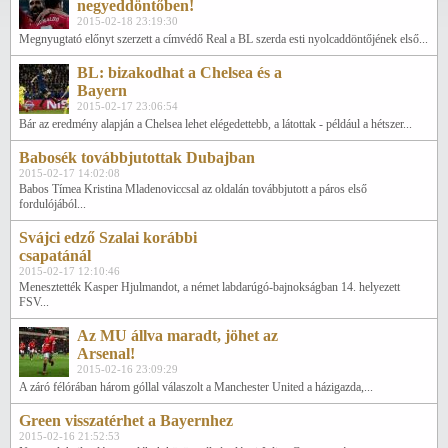
negyeddöntőben!
2015-02-18 23:19:30
Megnyugtató előnyt szerzett a címvédő Real a BL szerda esti nyolcaddöntőjének első...
BL: bizakodhat a Chelsea és a
Bayern
2015-02-17 23:06:54
Bár az eredmény alapján a Chelsea lehet elégedettebb, a látottak - például a hétszer...
Babosék továbbjutottak Dubajban
2015-02-17 14:02:08
Babos Tímea Kristina Mladenoviccsal az oldalán továbbjutott a páros első
fordulójából...
Svájci edző Szalai korábbi
csapatánál
2015-02-17 12:10:46
Menesztették Kasper Hjulmandot, a német labdarúgó-bajnokságban 14. helyezett
FSV...
Az MU állva maradt, jöhet az
Arsenal!
2015-02-16 23:09:29
A záró félórában három góllal válaszolt a Manchester United a házigazda,...
Green visszatérhet a Bayernhez
2015-02-16 21:52:53