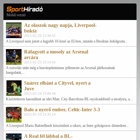
Mobil verzió
Az olaszok nagy napja, Liverpool-
bukta
2015-02-26 23:36:52
A Liverpool nem jutott a legjobb 16 közé az El-ben, miután a Besiktas ledolgozta...
Ráfagyott a mosoly az Arsenal
arcára
2015-02-25 23:14:43
A sorsolás után még a hurráoptimizmus jellemezte az Arsenal játékosainak
hangulatát,...
Suárez elbánt a Cityvel, nyert a
Juve
2015-02-24 23:09:44
Kísértetiesen hasonlított az idei Man. City-Barcelona BL-nyolcaddöntő a tavalyira, a...
Balo a nyerő ember, Celtic-Inter 3-3
2015-02-19 23:35:14
A Liverpool Mario Balotellinek köszönheti a sikert, az Inter gólzáporos döntetlent...
A Real fél lábbal a BL-