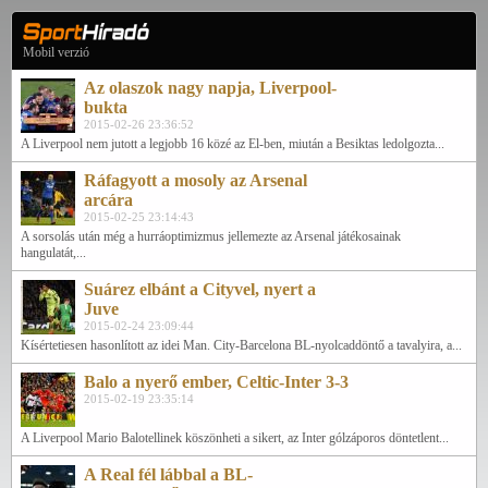
Mobil verzió
Az olaszok nagy napja, Liverpool-
bukta
2015-02-26 23:36:52
A Liverpool nem jutott a legjobb 16 közé az El-ben, miután a Besiktas ledolgozta...
Ráfagyott a mosoly az Arsenal
arcára
2015-02-25 23:14:43
A sorsolás után még a hurráoptimizmus jellemezte az Arsenal játékosainak
hangulatát,...
Suárez elbánt a Cityvel, nyert a
Juve
2015-02-24 23:09:44
Kísértetiesen hasonlított az idei Man. City-Barcelona BL-nyolcaddöntő a tavalyira, a...
Balo a nyerő ember, Celtic-Inter 3-3
2015-02-19 23:35:14
A Liverpool Mario Balotellinek köszönheti a sikert, az Inter gólzáporos döntetlent...
A Real fél lábbal a BL-