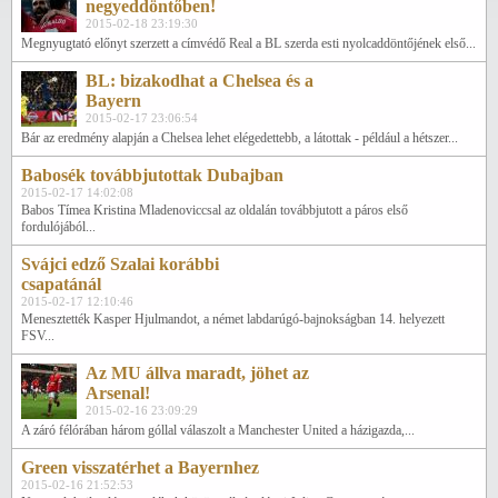
negyeddöntőben!
2015-02-18 23:19:30
Megnyugtató előnyt szerzett a címvédő Real a BL szerda esti nyolcaddöntőjének első...
BL: bizakodhat a Chelsea és a
Bayern
2015-02-17 23:06:54
Bár az eredmény alapján a Chelsea lehet elégedettebb, a látottak - például a hétszer...
Babosék továbbjutottak Dubajban
2015-02-17 14:02:08
Babos Tímea Kristina Mladenoviccsal az oldalán továbbjutott a páros első
fordulójából...
Svájci edző Szalai korábbi
csapatánál
2015-02-17 12:10:46
Menesztették Kasper Hjulmandot, a német labdarúgó-bajnokságban 14. helyezett
FSV...
Az MU állva maradt, jöhet az
Arsenal!
2015-02-16 23:09:29
A záró félórában három góllal válaszolt a Manchester United a házigazda,...
Green visszatérhet a Bayernhez
2015-02-16 21:52:53