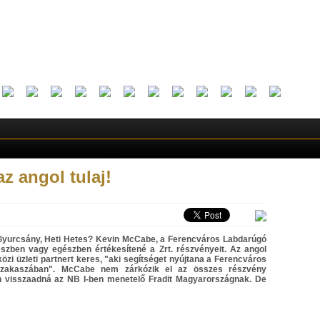
az angol tulaj!
Gyurcsány, Heti Hetes? Kevin McCabe, a Ferencváros Labdarúgó
részben vagy egészben értékesítené a Zrt. részvényeit. Az angol
özi üzleti partnert keres, "aki segítséget nyújtana a Ferencváros
 szakaszában". McCabe nem zárkózik el az összes részvény
en visszaadná az NB I-ben menetelő Fradit Magyarországnak. De