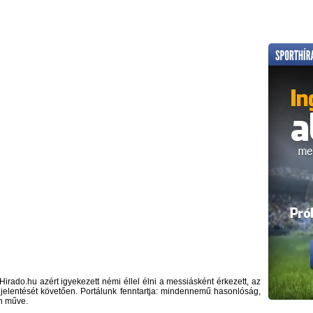
rado.hu azért igyekezett némi éllel élni a messiásként érkezett, az
ejelentését követően. Portálunk fenntartja: mindennemű hasonlóság,
en műve.