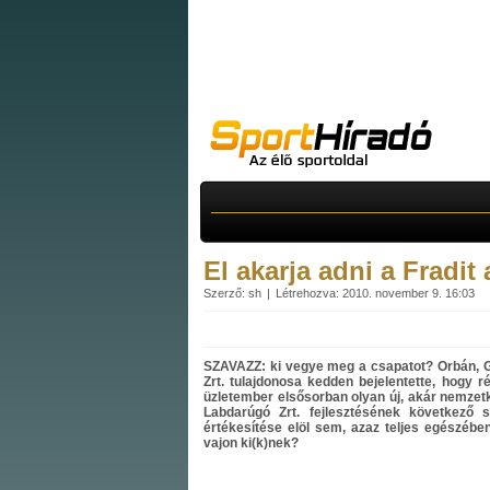
El akarja adni a Fradit 
Szerző: sh
Létrehozva: 2010. november 9. 16:03
SZAVAZZ: ki vegye meg a csapatot? Orbán, 
Zrt. tulajdonosa kedden bejelentette, hogy 
üzletember elsősorban olyan új, akár nemzetk
Labdarúgó Zrt. fejlesztésének következő
értékesítése elöl sem, azaz teljes egészéb
vajon ki(k)nek?