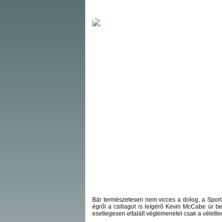
Bár természetesen nem vicces a dolog, a SportHi
égről a csillagot is leígérő Kevin McCabe úr b
esetlegesen eltalált végkimenetel csak a véletl