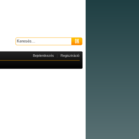
|
Bejelentkezés
Regisztráció