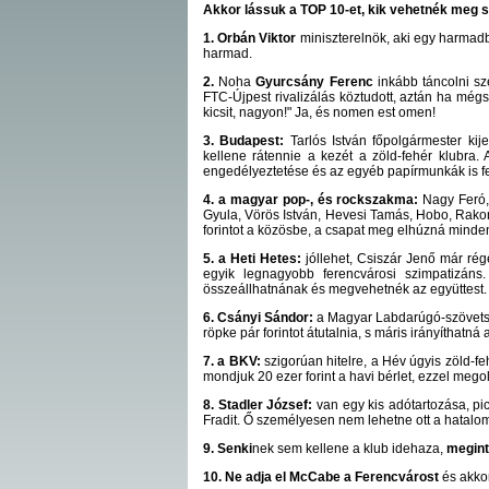
Akkor lássuk a TOP 10-et, kik vehetnék meg s
1.
Orbán Viktor
miniszterelnök, aki egy harmad
harmad.
2.
Noha
Gyurcsány Ferenc
inkább táncolni sze
FTC-Újpest rivalizálás köztudott, aztán ha mé
kicsit, nagyon!" Ja, és nomen est omen!
3.
Budapest:
Tarlós István főpolgármester kije
kellene rátennie a kezét a zöld-fehér klubra
engedélyeztetése és az egyéb papírmunkák is f
4. a magyar pop-, és rockszakma:
Nagy Feró, 
Gyula, Vörös István, Hevesi Tamás, Hobo, Rakon
forintot a közösbe, a csapat meg elhúzná minden
5. a Heti Hetes:
jóllehet, Csiszár Jenő már ré
egyik legnagyobb ferencvárosi szimpatizáns. 
összeállhatnának és megvehetnék az együttest.
6. Csányi Sándor:
a Magyar Labdarúgó-szövetség
röpke pár forintot átutalnia, s máris irányíthatná
7. a BKV:
szigorúan hitelre, a Hév úgyis zöld-fe
mondjuk 20 ezer forint a havi bérlet, ezzel mego
8. Stadler József:
van egy kis adótartozása, pic
Fradit. Ő személyesen nem lehetne ott a hatalom
9. Senki
nek sem kellene a klub idehaza,
megint
10. Ne adja el McCabe a Ferencvárost
és akkor