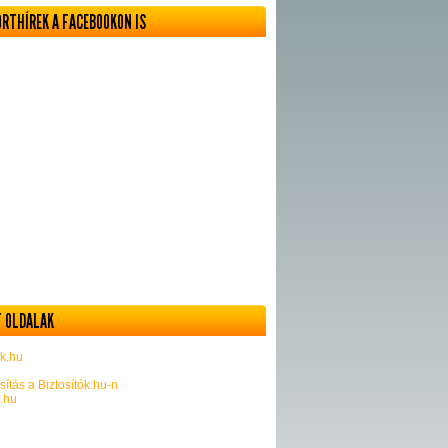
ORTHÍREK A FACEBOOKON IS
 OLDALAK
k.hu
sítás a Biztosítók.hu-n
k.hu