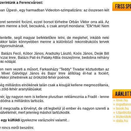
zerintünk a Ferencvárost:
FRISS SP
ban Újpest-, egy harmadban Videoton-szimpatizáns: az összesen két
ret semmint focizni, ezzel borsot törhetne Orbán Viktor orra alá. Az
gsem menne a bolt, becsukná, s csak annyit mondana: "Elk*rtuk! Nem
lentette, segít magyar befektetőkre lelni, de meglehet, inkább neki
. Akkor talán könnyebben menne a különböző rekonstrukciós tervek
elgyorsulnának.
Balázs Fecó, Kóbor János, Aradszky László, Koós János, Deák Bill
czai Imre, Balázs Pali és Pataky Attila összejönne, bedobna néhány
ki nótáját.
gen nem vezeti a műsort, Farkasházy "Teddy" Tivadar köztudottan az
Mivel Gálvölgyi János és Bajor Imre állítólag él-hal a fociért,
 Akkor jöhetnének az örökzöld-fehér poénok.
 milliárdos elnökének talán csak a kisujját kellene megmozdítania,
 a zöld-fehér aranylábúakat.
AJÁNLOTT
hér, így nagyon nem is kellene pluszban reklámoznia a Fradit - lenne
» love.hu
ldódna a milliárdos tartozás.
» ingatlano
it megcsalta a törvényt, de ott legbelül jó ember és nagyon szereti a
» book.hu
átvételnél, mert jelenleg máshol tartózkodik.
» Utasbizto
» biztosito
 egy külföldi
igyekezne varázsolni valamit...
» data.hu
 nincs miről beszélni.