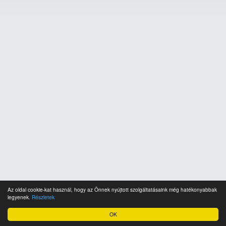
Az oldal cookie-kat használ, hogy az Önnek nyújtott szolgáltatásaink még hatékonyabbak
legyenek.
Részletek
OK