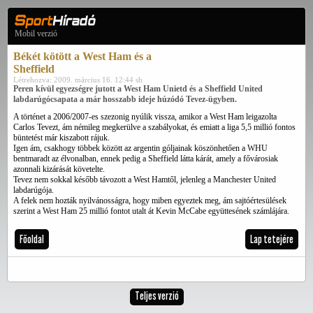
Mobil verzió
Békét kötött a West Ham és a
Sheffield
Létrehozva: 2009. március 16. 12:44 sh
Peren kívül egyezségre jutott a West Ham Unietd és a Sheffield United
labdarúgócsapata a már hosszabb ideje húzódó Tevez-ügyben.
A történet a 2006/2007-es szezonig nyúlik vissza, amikor a West Ham leigazolta
Carlos Tevezt, ám némileg megkerülve a szabályokat, és emiatt a liga 5,5 millió fontos
büntetést már kiszabott rájuk.
Igen ám, csakhogy többek között az argentin góljainak köszönhetően a WHU
bentmaradt az élvonalban, ennek pedig a Sheffield látta kárát, amely a fővárosiak
azonnali kizárását követelte.
Tevez nem sokkal később távozott a West Hamtől, jelenleg a Manchester United
labdarúgója.
A felek nem hozták nyilvánosságra, hogy miben egyeztek meg, ám sajtóértesülések
szerint a West Ham 25 millió fontot utalt át Kevin McCabe együttesének számlájára.
Főoldal
Lap tetejére
Teljes verzió