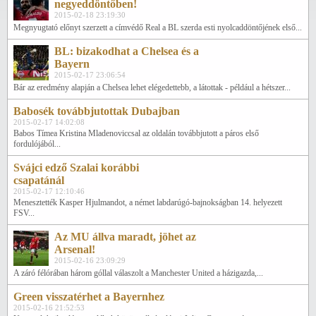
negyeddöntőben!
2015-02-18 23:19:30
Megnyugtató előnyt szerzett a címvédő Real a BL szerda esti nyolcaddöntőjének első...
BL: bizakodhat a Chelsea és a
Bayern
2015-02-17 23:06:54
Bár az eredmény alapján a Chelsea lehet elégedettebb, a látottak - például a hétszer...
Babosék továbbjutottak Dubajban
2015-02-17 14:02:08
Babos Tímea Kristina Mladenoviccsal az oldalán továbbjutott a páros első
fordulójából...
Svájci edző Szalai korábbi
csapatánál
2015-02-17 12:10:46
Menesztették Kasper Hjulmandot, a német labdarúgó-bajnokságban 14. helyezett
FSV...
Az MU állva maradt, jöhet az
Arsenal!
2015-02-16 23:09:29
A záró félórában három góllal válaszolt a Manchester United a házigazda,...
Green visszatérhet a Bayernhez
2015-02-16 21:52:53