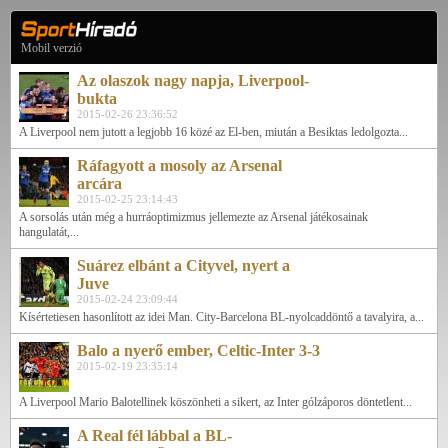
Mobil verzió
Az olaszok nagy napja, Liverpool-
bukta
2015-02-26 23:36:52
A Liverpool nem jutott a legjobb 16 közé az El-ben, miután a Besiktas ledolgozta...
Ráfagyott a mosoly az Arsenal
arcára
2015-02-25 23:14:43
A sorsolás után még a hurráoptimizmus jellemezte az Arsenal játékosainak
hangulatát,...
Suárez elbánt a Cityvel, nyert a
Juve
2015-02-24 23:09:44
Kísértetiesen hasonlított az idei Man. City-Barcelona BL-nyolcaddöntő a tavalyira, a...
Balo a nyerő ember, Celtic-Inter 3-3
2015-02-19 23:35:14
A Liverpool Mario Balotellinek köszönheti a sikert, az Inter gólzáporos döntetlent...
A Real fél lábbal a BL-