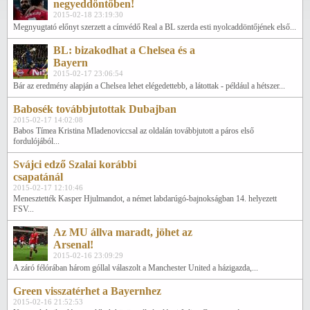
negyeddöntőben!
2015-02-18 23:19:30
Megnyugtató előnyt szerzett a címvédő Real a BL szerda esti nyolcaddöntőjének első...
BL: bizakodhat a Chelsea és a
Bayern
2015-02-17 23:06:54
Bár az eredmény alapján a Chelsea lehet elégedettebb, a látottak - például a hétszer...
Babosék továbbjutottak Dubajban
2015-02-17 14:02:08
Babos Tímea Kristina Mladenoviccsal az oldalán továbbjutott a páros első
fordulójából...
Svájci edző Szalai korábbi
csapatánál
2015-02-17 12:10:46
Menesztették Kasper Hjulmandot, a német labdarúgó-bajnokságban 14. helyezett
FSV...
Az MU állva maradt, jöhet az
Arsenal!
2015-02-16 23:09:29
A záró félórában három góllal válaszolt a Manchester United a házigazda,...
Green visszatérhet a Bayernhez
2015-02-16 21:52:53