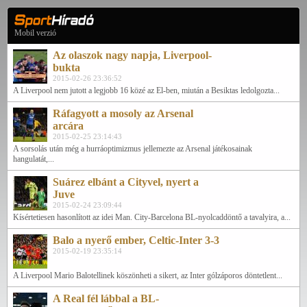
Mobil verzió
Az olaszok nagy napja, Liverpool-
bukta
2015-02-26 23:36:52
A Liverpool nem jutott a legjobb 16 közé az El-ben, miután a Besiktas ledolgozta...
Ráfagyott a mosoly az Arsenal
arcára
2015-02-25 23:14:43
A sorsolás után még a hurráoptimizmus jellemezte az Arsenal játékosainak
hangulatát,...
Suárez elbánt a Cityvel, nyert a
Juve
2015-02-24 23:09:44
Kísértetiesen hasonlított az idei Man. City-Barcelona BL-nyolcaddöntő a tavalyira, a...
Balo a nyerő ember, Celtic-Inter 3-3
2015-02-19 23:35:14
A Liverpool Mario Balotellinek köszönheti a sikert, az Inter gólzáporos döntetlent...
A Real fél lábbal a BL-