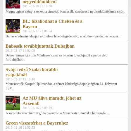
negyeddöntőben!
2015-02-18 23:19:30
Megnyugtató előnyt szerzett a címvédő Real a BL szerda esti nyolcaddöntőjének első...
BL: bizakodhat a Chelsea és a
Bayern
2015-02-17 23:06:54
Bár az eredmény alapján a Chelsea lehet elégedettebb, a látottak - például a hétszer...
Babosék továbbjutottak Dubajban
2015-02-17 14:02:08
Babos Tímea Kristina Mladenoviccsal az oldalán továbbjutott a páros első
fordulójából...
Svájci edző Szalai korábbi
csapatánál
2015-02-17 12:10:46
Menesztették Kasper Hjulmandot, a német labdarúgó-bajnokságban 14. helyezett
FSV...
Az MU állva maradt, jöhet az
Arsenal!
2015-02-16 23:09:29
A záró félórában három góllal válaszolt a Manchester United a házigazda,...
Green visszatérhet a Bayernhez
2015-02-16 21:52:53