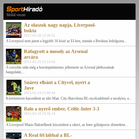
Mobil verzió
Az olaszok nagy napja, Liverpool-
bukta
2015-02-26 23:36:52
A Liverpool nem jutott a legjobb 16 közé az El-ben, miután a Besiktas ledolgozta...
Ráfagyott a mosoly az Arsenal
arcára
2015-02-25 23:14:43
A sorsolás után még a hurráoptimizmus jellemezte az Arsenal játékosainak
hangulatát,...
Suárez elbánt a Cityvel, nyert a
Juve
2015-02-24 23:09:44
Kísértetiesen hasonlított az idei Man. City-Barcelona BL-nyolcaddöntő a tavalyira, a...
Balo a nyerő ember, Celtic-Inter 3-3
2015-02-19 23:35:14
A Liverpool Mario Balotellinek köszönheti a sikert, az Inter gólzáporos döntetlent...
A Real fél lábbal a BL-