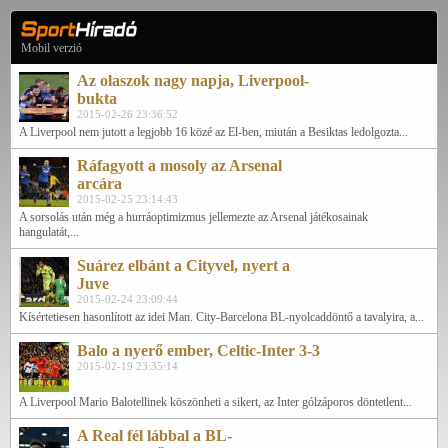
Mobil verzió
Az olaszok nagy napja, Liverpool-
bukta
2015-02-26 23:36:52
A Liverpool nem jutott a legjobb 16 közé az El-ben, miután a Besiktas ledolgozta...
Ráfagyott a mosoly az Arsenal
arcára
2015-02-25 23:14:43
A sorsolás után még a hurráoptimizmus jellemezte az Arsenal játékosainak
hangulatát,...
Suárez elbánt a Cityvel, nyert a
Juve
2015-02-24 23:09:44
Kísértetiesen hasonlított az idei Man. City-Barcelona BL-nyolcaddöntő a tavalyira, a...
Balo a nyerő ember, Celtic-Inter 3-3
2015-02-19 23:35:14
A Liverpool Mario Balotellinek köszönheti a sikert, az Inter gólzáporos döntetlent...
A Real fél lábbal a BL-