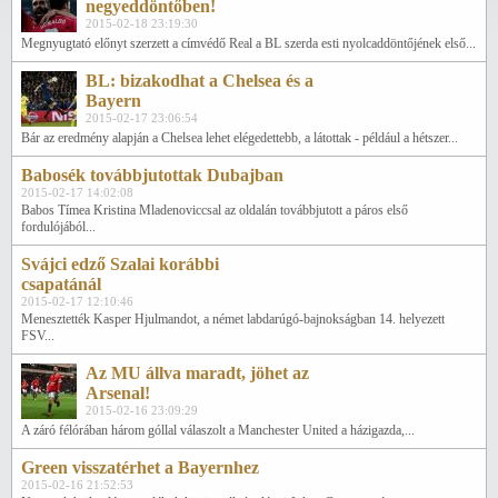
negyeddöntőben!
2015-02-18 23:19:30
Megnyugtató előnyt szerzett a címvédő Real a BL szerda esti nyolcaddöntőjének első...
BL: bizakodhat a Chelsea és a
Bayern
2015-02-17 23:06:54
Bár az eredmény alapján a Chelsea lehet elégedettebb, a látottak - például a hétszer...
Babosék továbbjutottak Dubajban
2015-02-17 14:02:08
Babos Tímea Kristina Mladenoviccsal az oldalán továbbjutott a páros első
fordulójából...
Svájci edző Szalai korábbi
csapatánál
2015-02-17 12:10:46
Menesztették Kasper Hjulmandot, a német labdarúgó-bajnokságban 14. helyezett
FSV...
Az MU állva maradt, jöhet az
Arsenal!
2015-02-16 23:09:29
A záró félórában három góllal válaszolt a Manchester United a házigazda,...
Green visszatérhet a Bayernhez
2015-02-16 21:52:53