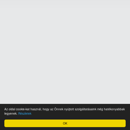
Az oldal cookie-kat használ, hogy az Önnek nyújtott szolgáltatásaink még hatékonyabbak
legyenek.
Részletek
OK