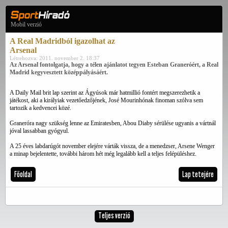
Mobil verzió
A Real Madridból igazolhat az
Arsenal
Létrehozva: 2011. november 2. 18:37
Az Arsenal fontolgatja, hogy a télen ajánlatot tegyen Esteban Graneróért, a Real
Madrid kegyvesztett középpályásáért.
A Daily Mail brit lap szerint az Ágyúsok már hatmillió fontért megszerezhetik a
játékost, aki a királyiak vezetőedzőjének, José Mourinhónak finoman szólva sem
tartozik a kedvencei közé.
Graneróra nagy szükség lenne az Emiratesben, Abou Diaby sérülése ugyanis a vártnál
jóval lassabban gyógyul.
A 25 éves labdarúgót november elejére várták vissza, de a menedzser, Arsene Wenger
a minap bejelentette, további három hét még legalább kell a teljes felépüléshez.
Főoldal
Lap tetejére
Teljes verzió