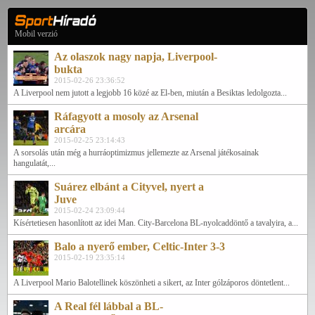
Mobil verzió
Az olaszok nagy napja, Liverpool-
bukta
2015-02-26 23:36:52
A Liverpool nem jutott a legjobb 16 közé az El-ben, miután a Besiktas ledolgozta...
Ráfagyott a mosoly az Arsenal
arcára
2015-02-25 23:14:43
A sorsolás után még a hurráoptimizmus jellemezte az Arsenal játékosainak
hangulatát,...
Suárez elbánt a Cityvel, nyert a
Juve
2015-02-24 23:09:44
Kísértetiesen hasonlított az idei Man. City-Barcelona BL-nyolcaddöntő a tavalyira, a...
Balo a nyerő ember, Celtic-Inter 3-3
2015-02-19 23:35:14
A Liverpool Mario Balotellinek köszönheti a sikert, az Inter gólzáporos döntetlent...
A Real fél lábbal a BL-