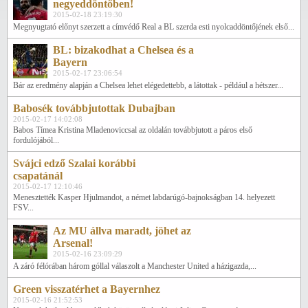
negyeddöntőben!
2015-02-18 23:19:30
Megnyugtató előnyt szerzett a címvédő Real a BL szerda esti nyolcaddöntőjének első...
BL: bizakodhat a Chelsea és a
Bayern
2015-02-17 23:06:54
Bár az eredmény alapján a Chelsea lehet elégedettebb, a látottak - például a hétszer...
Babosék továbbjutottak Dubajban
2015-02-17 14:02:08
Babos Tímea Kristina Mladenoviccsal az oldalán továbbjutott a páros első
fordulójából...
Svájci edző Szalai korábbi
csapatánál
2015-02-17 12:10:46
Menesztették Kasper Hjulmandot, a német labdarúgó-bajnokságban 14. helyezett
FSV...
Az MU állva maradt, jöhet az
Arsenal!
2015-02-16 23:09:29
A záró félórában három góllal válaszolt a Manchester United a házigazda,...
Green visszatérhet a Bayernhez
2015-02-16 21:52:53