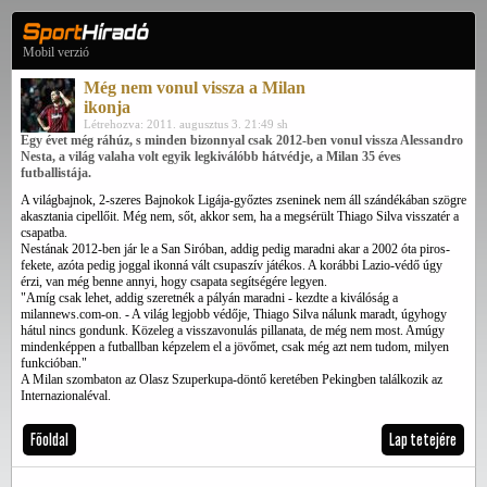
Mobil verzió
Még nem vonul vissza a Milan
ikonja
Létrehozva: 2011. augusztus 3. 21:49 sh
Egy évet még ráhúz, s minden bizonnyal csak 2012-ben vonul vissza Alessandro
Nesta, a világ valaha volt egyik legkiválóbb hátvédje, a Milan 35 éves
futballistája.
A világbajnok, 2-szeres Bajnokok Ligája-győztes zseninek nem áll szándékában szögre
akasztania cipellőit. Még nem, sőt, akkor sem, ha a megsérült Thiago Silva visszatér a
csapatba.
Nestának 2012-ben jár le a San Siróban, addig pedig maradni akar a 2002 óta piros-
fekete, azóta pedig joggal ikonná vált csupaszív játékos. A korábbi Lazio-védő úgy
érzi, van még benne annyi, hogy csapata segítségére legyen.
"Amíg csak lehet, addig szeretnék a pályán maradni - kezdte a kiválóság a
milannews.com-on. - A világ legjobb védője, Thiago Silva nálunk maradt, úgyhogy
hátul nincs gondunk. Közeleg a visszavonulás pillanata, de még nem most. Amúgy
mindenképpen a futballban képzelem el a jövőmet, csak még azt nem tudom, milyen
funkcióban."
A Milan szombaton az Olasz Szuperkupa-döntő keretében Pekingben találkozik az
Internazionaléval.
Főoldal
Lap tetejére