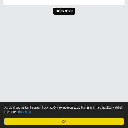
Teljes verzió
Az oldal cookie-kat használ, hogy az Önnek nyújtott szolgáltatásaink még hatékonyabbak
legyenek.
Részletek
OK