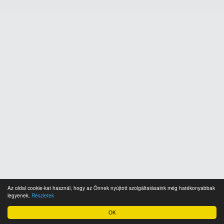
Az oldal cookie-kat használ, hogy az Önnek nyújtott szolgáltatásaink még hatékonyabbak
legyenek.
Részletek
OK