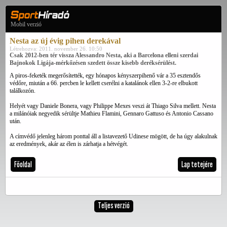
Mobil verzió
Nesta az új évig pihen derekával
Létrehozva: 2011. november 26. 10:50
Csak 2012-ben tér vissza Alessandro Nesta, aki a Barcelona elleni szerdai
Bajnokok Ligája-mérkőzésen szedett össze kisebb deréksérülést.
A piros-feketék megerősítették, egy hónapos kényszerpihenő vár a 35 esztendős
védőre, miután a 66. percben le kellett cserélni a katalánok ellen 3-2-re elbukott
találkozón.
Helyét vagy Daniele Bonera, vagy Philippe Mexes veszi át Thiago Silva mellett. Nesta
a milánóiak negyedik sérültje Mathieu Flamini, Gennaro Gattuso és Antonio Cassano
után.
A címvédő jelenleg három ponttal áll a listavezető Udinese mögött, de ha úgy alakulnak
az eredmények, akár az élen is zárhatja a hétvégét.
Főoldal
Lap tetejére
Teljes verzió