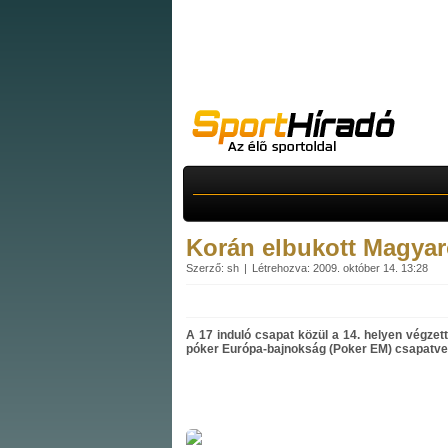
Korán elbukott Magyar
Szerző: sh
Létrehozva: 2009. október 14. 13:28
A 17 induló csapat közül a 14. helyen végze
póker Európa-bajnokság (Poker EM) csapatve