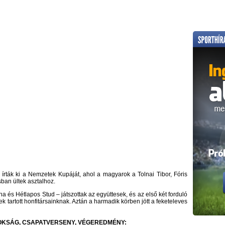
 írták ki a Nemzetek Kupáját, ahol a magyarok a Tolnai Tibor, Fóris
sban ültek asztalhoz.
 és Hétlapos Stud – játszottak az együttesek, és az első két forduló
ek tartott honfitársainknak. Aztán a harmadik körben jött a feketeleves
KSÁG, CSAPATVERSENY, VÉGEREDMÉNY: