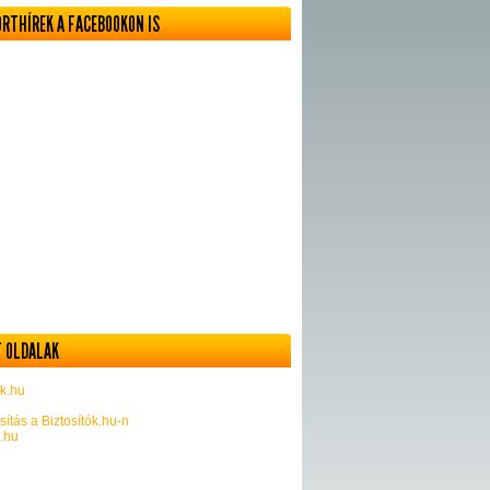
ORTHÍREK A FACEBOOKON IS
 OLDALAK
k.hu
sítás a Biztosítók.hu-n
k.hu