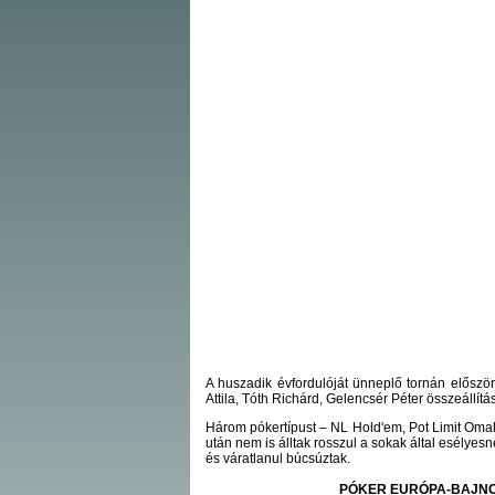
A huszadik évfordulóját ünneplő tornán először
Attila, Tóth Richárd, Gelencsér Péter összeállítá
Három pókertípust – NL Hold'em, Pot Limit Omaha
után nem is álltak rosszul a sokak által esélyesn
és váratlanul búcsúztak.
PÓKER EURÓPA-BAJNO