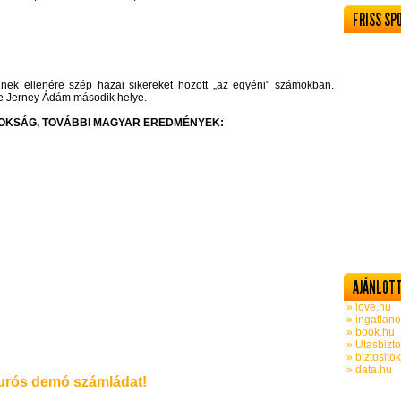
FRISS SP
nek ellenére szép hazai sikereket hozott „az egyéni" számokban.
ve Jerney Ádám második helye.
OKSÁG, TOVÁBBI MAGYAR EREDMÉNYEK:
AJÁNLOTT
» love.hu
» ingatlano
» book.hu
» Utasbizto
» biztosito
» data.hu
rós demó számládat!