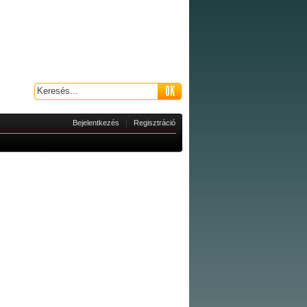
|
Bejelentkezés
Regisztráció