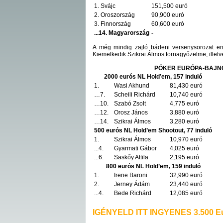
1. Svájc
151,500 euró
2. Oroszország
90,900 euró
3. Finnország
60,600 euró
...14. Magyarország
-
A még mindig zajló bádeni versenysorozat en
Kiemelkedik Szikrai Álmos tornagyőzelme, illet
PÓKER EURÓPA-BAJN
2000 eurós NL Hold’em, 157 induló
1.
Wasi Akhund
81,430 euró
…7.
Scheili Richárd
10,740 euró
…10.
Szabó Zsolt
4,775 euró
…12.
Orosz János
3,880 euró
…14.
Szikrai Álmos
3,280 euró
500 eurós NL Hold’em Shootout, 77 induló
1.
Szikrai Álmos
10,970 euró
...4.
Gyarmati Gábor
4,025 euró
...6.
Saskőy Attila
2,195 euró
800 eurós NL Hold’em, 159 induló
1.
Irene Baroni
32,990 euró
2.
Jerney Ádám
23,440 euró
...4.
Bede Richárd
12,085 euró
IGÉNYELD ITT INGYENES 3.500 Eu