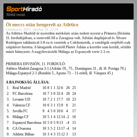
Mobil verzió
Öt meccs után hengerelt az Atlético
Létrehozva: 2011. október 30. 22:16
Az Atlético Madrid öt nyeretlen mérkőzés után tudott nyerni a Primera División
11. fordulójában, a szenvedő fél a Zaragoza volt. Adrián duplájával és Álvaro
Rodríguez találatával 3-0-ra is vezettek a Colchonerók, a vendégek erejéből csak
szépítésre futotta. A látogatók részéről Pintér Ádám a keretbe sem került, sérülés
miatt hiányzott. A nagybevásárló Málaga az Espanyolt verte 2-1-re.
PRIMERA DIVISIÓN, 11. FORDULÓ:
Atlético Madrid-Zaragoza 3-1 (Adrián 19., 75., Domínguez 31., ill. H. Postiga 79.)
Málaga-Espanyol 2-1 (Rondón 5., Apono 73. - 11-esből, ill. Vázquez 45.)
A BAJNOKSÁG ÁLLÁSA:
1.
Real Madrid
10
8
1
1
32:6
26
25
2.
FC Barcelona
10
7
3
0
32:4
28
24
3.
Levante UD
10
7
2
1
17:7
10
23
4.
Valencia CF
10
6
3
1
15:9
6
21
5.
Sevilla FC
9
4
5
0
10:6
4
17
6.
Málaga CF
10
5
1
4
12:14
-2
16
7.
Espanyol Barcelona
10
5
0
5
9:13
-4
15
8.
CA Osasuna
10
3
5
2
13:17
-4
14
9.
Athletic Bilbao
10
3
4
3
15:12
3
13