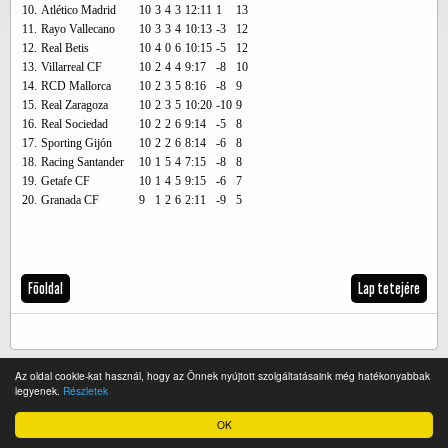
10.
Atlético Madrid
10
3
4
3
12:11
1
13
11.
Rayo Vallecano
10
3
3
4
10:13
-3
12
12.
Real Betis
10
4
0
6
10:15
-5
12
13.
Villarreal CF
10
2
4
4
9:17
-8
10
14.
RCD Mallorca
10
2
3
5
8:16
-8
9
15.
Real Zaragoza
10
2
3
5
10:20
-10
9
16.
Real Sociedad
10
2
2
6
9:14
-5
8
17.
Sporting Gijón
10
2
2
6
8:14
-6
8
18.
Racing Santander
10
1
5
4
7:15
-8
8
19.
Getafe CF
10
1
4
5
9:15
-6
7
20.
Granada CF
9
1
2
6
2:11
-9
5
Főoldal
Lap tetejére
Teljes verzió
Az oldal cookie-kat használ, hogy az Önnek nyújtott szolgáltatásaink még hatékonyabbak
legyenek.
Részletek
OK