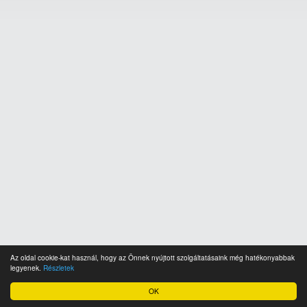
Az oldal cookie-kat használ, hogy az Önnek nyújtott szolgáltatásaink még hatékonyabbak
legyenek.
Részletek
OK