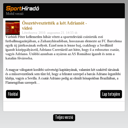
Mobil verzió
Összetévesztették a két Adrianót -
videó
Létrehozva: 2010. augusztus 21. 14:55 sh
Várhidi Péter kellemetlen hibát vétett a sporttelevízió csütörtök esti
futballmagazinjában, a Zuhanyhiradóban, hosszasan elemezte az FC Barcelona
egyik új játékosának esélyeit. Ezzel nem is lenne baj, csakhogy a Sevillától
igazolt középpályásról, Adriano Correiáról azt hitte, hogy ő a robosztus csatár,
vagyis Adriano. Utóbbi azonban a nyáron az AS Romához igazolt és nem a
katalán fővárosba.
A magyar válogatott korábbi szövetségi kapitányának, valamint két szakértő társának
és a műsorvezetőnek sem tűnt fel, hogy a feliratot szerepel a barcás Adriano legutóbbi
klubja, vagyis a Sevilla. A csatár Adriano pedig az elmúlt hónapokban Brazíliában, a
Flamengóban szerepelt…
Főoldal
Lap tetejére
Teljes verzió