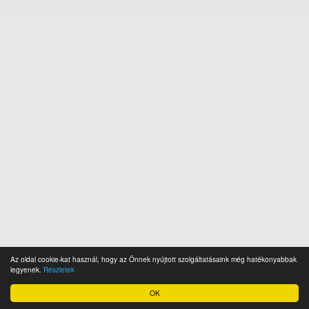
Az oldal cookie-kat használ, hogy az Önnek nyújtott szolgáltatásaink még hatékonyabbak
legyenek.
Részletek
OK