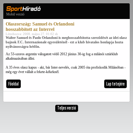
Mobil verzió
Olaszország: Samuel és Orlandoni
hosszabbított az Interrel
Létrehozva: 2008. május 27. 01:02 sh
Walter Samuel és Paolo Orlandoni is meghosszabbította szerződését az idei olasz
bajnok F.C. Internazionale egyesületénél - ezt a klub hivatalos honlapja hozta
nyilvánosságra hétfőn.
Az 53-szoros argentin válogatott védő 2012 június 30-ig fog a milánói sztárklub
alkalmazásában állni.
A 35 éves olasz kapus - aki, bár Inter-nevelés, csak 2005 óta profiskodik Milánóban -
még egy évet vállalt a fekete-kékeknél.
Főoldal
Lap tetejére
Teljes verzió