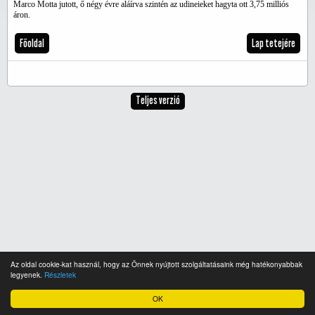
Marco Motta jutott, ő négy évre aláírva szintén az udineieket hagyta ott 3,75 milliós
áron.
Főoldal
Lap tetejére
Teljes verzió
Az oldal cookie-kat használ, hogy az Önnek nyújtott szolgáltatásaink még hatékonyabbak
legyenek.
Részletek
OK