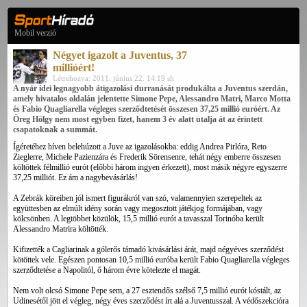
Mobil verzió
Négyet igazolt a Juventus, 37
millióért!
Létrehozva: 2011. június 22. 14:19 sh
A nyár idei legnagyobb átigazolási durranását produkálta a Juventus szerdán,
amely hivatalos oldalán jelentette Simone Pepe, Alessandro Matri, Marco Motta
és Fabio Quagliarella végleges szerződtetését összesen 37,25 millió euróért. Az
Öreg Hölgy nem most egyben fizet, hanem 3 év alatt utalja át az érintett
csapatoknak a summát.
Ígéretéhez híven belehúzott a Juve az igazolásokba: eddig Andrea Pirlóra, Reto
Zieglerre, Michele Pazienzára és Frederik Sörensenre, tehát négy emberre összesen
költöttek félmillió eurót (előbbi három ingyen érkezett), most másik négyre egyszerre
37,25 milliót. Ez ám a nagybevásárlás!
A Zebrák köreiben jól ismert figurákról van szó, valamennyien szerepeltek az
együttesben az elmúlt idény során vagy megosztott játékjog formájában, vagy
kölcsönben. A legtöbbet közülök, 15,5 millió eurót a tavasszal Torinóba került
Alessandro Matrira költötték.
Kifizették a Cagliarinak a gólerős támadó kivásárlási árát, majd négyéves szerződést
kötöttek vele. Egészen pontosan 10,5 millió euróba került Fabio Quagliarella végleges
szerződtetése a Napolitól, ő három évre kötelezte el magát.
Nem volt olcsó Simone Pepe sem, a 27 esztendős szélső 7,5 millió eurót kóstált, az
Udinesétől jött el végleg, négy éves szerződést írt alá a Juventusszal. A védőszekcióra