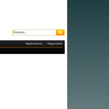
|
Bejelentkezés
Regisztráció