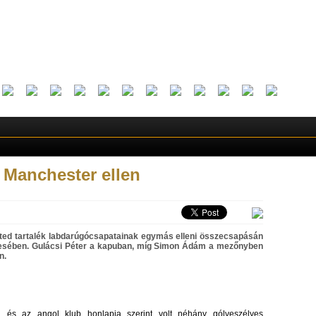
a Manchester ellen
ited tartalék labdarúgócsapatainak egymás elleni összecsapásán
ttesében. Gulácsi Péter a kapuban, míg Simon Ádám a mezőnyben
n.
n és az angol klub honlapja szerint volt néhány gólveszélyes