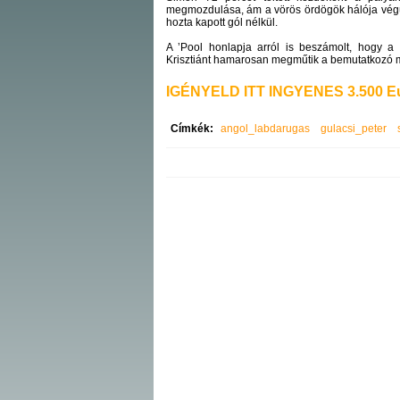
megmozdulása, ám a vörös ördögök hálója végül
hozta kapott gól nélkül.
A ’Pool honlapja arról is beszámolt, hogy 
Krisztiánt hamarosan megműtik a bemutatkozó m
IGÉNYELD ITT INGYENES 3.500 Eu
Címkék:
angol_labdarugas
gulacsi_peter