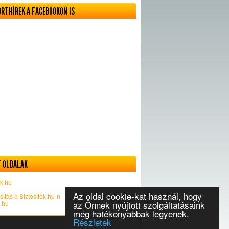
ORTHÍREK A FACEBOOKON IS
 OLDALAK
k.hu
Az oldal cookie-kat használ, hogy
sítás a Biztosítók.hu-n
az Önnek nyújtott szolgáltatásaink
k.hu
még hatékonyabbak legyenek.
Részletek