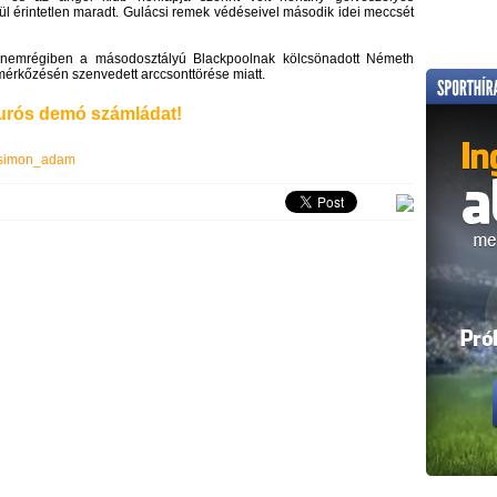
 érintetlen maradt. Gulácsi remek védéseivel második idei meccsét
a nemrégiben a másodosztályú Blackpoolnak kölcsönadott Németh
érkőzésén szenvedett arccsonttörése miatt.
rós demó számládat!
simon_adam