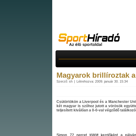
Magyarok brillíroztak 
Szerző: sh
Létrehozva: 2009. január 30. 15:34
Csütörtökön a Liverpool és a Manchester Un
két magyar is szóhoz jutott a vörösök együ
teljesített kiválóan a 0-0-val végződő találkozó
Simon 72 percet töltött kezdőként a pályá