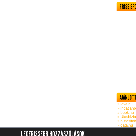
FRISS SP
AJÁNLOTT
» love.hu
» ingatlano
» book.hu
» Utasbizto
» biztosito
» data.hu
LEGFRISSEBB HOZZÁSZÓLÁSOK