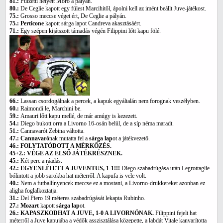
81.:
Pulzetti helyett Moro a pályán.
80.:
De Ceglie kapott egy fülest Marcihitől, ápolni kell az imént beállt Juve-játékost.
75.:
Grosso meccse véget ért, De Ceglie a pályán.
75.: Perticone
kapott sárga lapot Candreva akasztásáért.
71.:
Egy szépen kijátszott támadás végén Filippini lőtt kapu fölé.
66.:
Lassan csordogálnak a percek, a kapuk egyáltalán nem forognak veszélyben.
60.:
Raimondi le, Marchini be.
59.:
Amauri lőtt kapu mellé, de már amúgy is kezezett.
54.:
Diego bukott orra a Livorno 16-osán belül, de a síp néma maradt.
51.:
Cannavarót Zebina váltotta.
47.:
Cannavaró
nak mutatta fel a
sárga lap
ot a játékvezető.
46.: FOLYTATÓDOTT A MÉRKŐZÉS.
45+2.: VÉGE AZ ELSŐ JÁTÉKRÉSZNEK.
45.:
Két perc a ráadás.
42.: EGYENLÍTETT A JUVENTUS, 1-1!!!
Diego szabadrúgása után Legrottaglie
bólintott a jobb sarokba hat méterről. A kapufa is vele volt.
40.:
Nem a futballínyencek meccse ez a mostani, a Livorno-drukkereket azonban ez
aligha foglalkoztatja.
31.:
Del Piero 19 méteres szabadrúgását lekapta Rubinho.
27.: Mozart
kapott
sárga lap
ot.
26.: KAPASZKODHAT A JUVE, 1-0 A LIVORNÓNAK.
Filippini fejelt hat
méterről a Juve kapujába a védők asszisztálása közepette, a labdát Vitale kanyarította