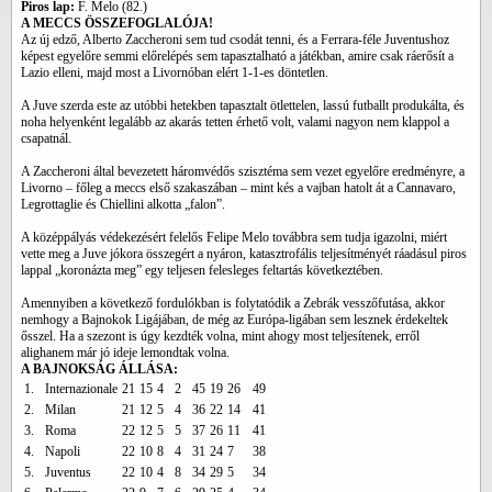
Piros lap:
F. Melo (82.)
A MECCS ÖSSZEFOGLALÓJA!
Az új edző, Alberto Zaccheroni sem tud csodát tenni, és a Ferrara-féle Juventushoz
képest egyelőre semmi előrelépés sem tapasztalható a játékban, amire csak ráerősít a
Lazio elleni, majd most a Livornóban elért 1-1-es döntetlen.
A Juve szerda este az utóbbi hetekben tapasztalt ötlettelen, lassú futballt produkálta, és
noha helyenként legalább az akarás tetten érhető volt, valami nagyon nem klappol a
csapatnál.
A Zaccheroni által bevezetett háromvédős szisztéma sem vezet egyelőre eredményre, a
Livorno – főleg a meccs első szakaszában – mint kés a vajban hatolt át a Cannavaro,
Legrottaglie és Chiellini alkotta „falon”.
A középpályás védekezésért felelős Felipe Melo továbbra sem tudja igazolni, miért
vette meg a Juve jókora összegért a nyáron, katasztrofális teljesítményét ráadásul piros
lappal „koronázta meg” egy teljesen felesleges feltartás következtében.
Amennyiben a következő fordulókban is folytatódik a Zebrák vesszőfutása, akkor
nemhogy a Bajnokok Ligájában, de még az Európa-ligában sem lesznek érdekeltek
ősszel. Ha a szezont is úgy kezdték volna, mint ahogy most teljesítenek, erről
alighanem már jó ideje lemondtak volna.
A BAJNOKSÁG ÁLLÁSA:
1.
Internazionale
21
15
4
2
45
19
26
49
2.
Milan
21
12
5
4
36
22
14
41
3.
Roma
22
12
5
5
37
26
11
41
4.
Napoli
22
10
8
4
31
24
7
38
5.
Juventus
22
10
4
8
34
29
5
34