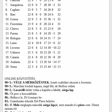
6.
Palermo
22
9
7
6
29
25
4
34
7.
Sampdoria
22
9
6
7
28
30
−2
33
8.
Cagliari
21
9
5
7
34
26
8
32
9.
Bari
22
8
8
6
30
24
6
32
10.
Genoa
22
9
5
8
35
36
−1
32
11.
Fiorentina
21
9
4
8
28
24
4
31
12.
Chievo
22
8
5
9
23
23
0
29
13.
Parma
21
8
5
8
24
29
−5
29
14.
Bologna
22
6
6
10
24
31
−7
24
15.
Lazio
22
4
10
8
17
23
−6
22
16.
Livorno
22
6
4
12
14
30
−16
22
17.
Udinese
21
5
6
10
23
28
−5
21
18.
Catania
22
4
8
10
22
30
−8
20
19.
Atalanta
22
4
5
13
20
34
−14
17
20.
Siena
22
3
4
15
23
44
−21
13
ONLINE KÖZVETÍTÉS:
90+5.: VÉGE A MÉRKŐZÉSNEK.
Ismét csalódást okozott a Juventus.
90+5.:
Marchini fordult kapura, majd lőtt, de Buffon védett.
90+2.: Lucarelli
ütötte volna a kapuba a labdát,
sárga lap
.
90.:
Öt perc a hosszabbítás.
86.:
Bellucci le, Di Gennaro be.
83.:
Giandonato érkezik Del Piero helyére.
82.: F. Melo
megkapta második
sárga lap
ját, nem maradt el a
piros
sem. Dinizt
tartotta fel.