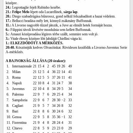
középre.
24.:
Legrottaglie fejelt Rubinho kezébe.
21.: Felipe Melo
lépett oda Lucarellinek,
sárga lap
.
20.:
Diego szabadrúgása bűnrossz, gond nélkül felszabadított a hazai védelem.
17.:
Bellucci beadása mély lett, könnyű zsákmány Buffonnak.
11.:
A Livorno nagyobb tűzzel játszik, a Juve az elmúlt hetek formáját hozza.
6.:
Filippini távoli lövésére mozdulnia sem kellett Buffonnak.
5.:
Amauri középreadása légüres térbe szállt, semmire sem volt jó.
3.:
Vitale élesen középre lőtt labdáját Chiellini vágta ki.
1.: ELKEZDŐDÖTT A MÉRKŐZÉS.
20:40.
Köszöntjük kedves Olvasóinkat. Rövidesen kezdődik a Livorno-Juventus Serie
A-mérkőzés.
A BAJNOKSÁG ÁLLÁSA (20 órakor):
1.
Internazionale
21
15
4
2
45
19
26
49
2.
Milan
21
12
5
4
36
22
14
41
3.
Roma
22
12
5
5
37
26
11
41
4.
Napoli
22
10
8
4
31
24
7
38
5.
Juventus
22
10
4
8
34
29
5
34
6.
Palermo
22
9
7
6
29
25
4
34
7.
Sampdoria
22
9
6
7
28
30
−2
33
8.
Cagliari
21
9
5
7
34
26
8
32
9.
Bari
22
8
8
6
30
24
6
32
10.
Genoa
22
9
5
8
35
36
−1
32
11.
Fiorentina
21
9
4
8
28
24
4
31
12.
Chievo
22
8
5
9
23
23
0
29