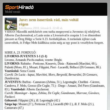
Mobil verzió
Juve: nem ismerünk rád, más voltál
régen
Létrehozva: 2010. február 6. 22:40 sh
VIDEÓ! Második mérkőzését sem tudta megnyerni a Juventus új edzőjével,
Alberto Zaccheronival, a Lazio után a Livornóval is csupán 1-1-es döntetlent
játszott az Öreg Hölgy a Serie A 23. fordulójában. A torinóiak újfent csak
szenvedtek, és Felipe Melo kiállítása után még az egy pont is veszélyben forgott.
SERIE A, 23. FORDULÓ:
LIVORNO-JUVENTUS 1-1 (1-1)
Livorno, Armando Picchi-stadion, vezette: Brighi.
LIVORNO:
Rubinho - Perticone, Knezevic, Diniz - Raimondi (Marchini, 60.),
Pulzetti (Moro, 81.), Mozart, Filippini, Pieri - Lucarelli, Bellucci (Di Gennaro, 86.).
Vezetőedző:
Serse Cosmi.
Cserék: De Lucia - kapus, Marchini, Moro, Bergvold, Bernardini, Di Gennaro,
Danilevicius.
JUVENTUS:
Buffon - Cannavaro (Zebina, 51.), Legrottaglie, Chiellini - Cáceres,
Candreva, F. Melo, Grosso (De Ceglie, 75.) - Diego - Amauri, Del Piero (Giandonato,
83.).
Vezetőedző:
Alberto Zaccheroni.
Cserék: Manninger - kapus, Zebina, De Ceglie, Giandonato, Marrone, Giovinco,
Paolucci.
Gólszerző:
Filippini (26.), ill. Legrottaglie (42.)
Sárga lap:
Mozart (27.), Perticone (75.), Lucarelli (90+2.), ill. F. Melo (21.),
Cannavaro (47.)