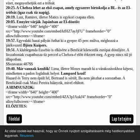
vizet, megnyerhetjük ezt a trófeát.
20:25. A Chelsea lehet az első csapat, amely egyszerre birtokolja a BL- és az El-
trófeát (igaz csak tíz napig).
20:19.
Luiz, Ramires, illetve Matics is egykori csapata ellen.
20:05. Ennyire várják Japánban az El-döntőt:
<iframe width="640" height="400"
src="http://www.youtube.com/embed/kfHZ7ayJjFU" frameborder="0"
allowfullscreen></iframe>
19:57.
Egyvalaki hazai pályán futhat ki a gyepre 45 perc múlva, méghozzá a
játékvezető
Björn Kuipers.
19:51.
A klublegenda Eusebio is elkísérte a Benficát kilencedik európai döntőjére. A
lisszaboniak csapatbusza tíz perccel a Chelsea-é előtt érkezett meg. A gyep nincs túl jó
állapotban.
$$szavazas:487$$
19:40. Már vannak kezdők!
Lima, illetve Moses maradt ki a várakozásokhoz képest,
mindketten a padon foglalnak helyet.
Lampard kezd!
Hazard és Terry nem épült fel, Bertrand is sérült, Ba nem játszhat a sorozatban. A
Benficánál csak Maxi Pereira hiányzik, mivel eltiltott.
A HIMNUSZOK:
<iframe width="640" height="400"
src="http://www.youtube.com/embed/4ZA3pJAukJ4" frameborder="0"
allowfullscreen></iframe>
ELŐZETES:
Főoldal
Lap tetejére
Az oldal cookie-kat használ, hogy az Önnek nyújtott szolgáltatásaink még hatékonyabbak
legyenek.
Részletek