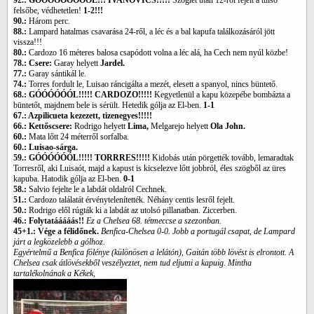
92.: GÓÓÓÓÓÓÓÓÓL!!! IVANOVICS!!!!!
Szöglet után 12-ről fejelt a túlsó
felsőbe, védhetetlen!
1-2!!!
90.:
Három perc.
88.:
Lampard hatalmas csavarása 24-ről, a léc és a bal kapufa találkozásáról jött
vissza!!!
80.:
Cardozo 16 méteres balosa csapódott volna a léc alá, ha Cech nem nyúl közbe!
78.: Csere:
Garay helyett
Jardel.
77.:
Garay sántikál le.
74.:
Torres fordult le, Luisao ráncigálta a mezét, elesett a spanyol, nincs büntető.
68.: GÓÓÓÓÓÓL!!!!! CARDOZO!!!!!
Kegyetlenül a kapu közepébe bombázta a
büntetőt, majdnem bele is sérült. Hetedik gólja az El-ben.
1-1
67.: Azpilicueta kezezett, tizenegyes!!!!!
66.: Kettőscsere:
Rodrigo helyett
Lima,
Melgarejo helyett
Ola John.
60.:
Mata lőtt 24 méterről sorfalba.
60.: Luisao-sárga.
59.: GÓÓÓÓÓÓL!!!!! TORRRES!!!!!
Kidobás után pörgették tovább, lemaradtak
Torresről, aki Luisaót, majd a kapust is kicselezve lőtt jobbról, éles szögből az üres
kapuba. Hatodik gólja az El-ben.
0-1
58.:
Salvio fejelte le a labdát oldalról Cechnek.
51.:
Cardozo találatát érvénytelenítették. Néhány centis lesről fejelt.
50.:
Rodrigo elől rúgták ki a labdát az utolsó pillanatban. Ziccerben.
46.: Folytatááááás!!
Ez a Chelsea 68. tétmeccse a szezonban.
45+1.: Vége a félidőnek.
Benfica-Chelsea 0-0. Jobb a portugál csapat, de Lampard
járt a legközelebb a gólhoz.
Egyértelmű a Benfica fölénye (különösen a lelátón), Gaitán több lövést is elrontott. A
Chelsea csak átlövésekből veszélyeztet, nem tud eljutni a kapuig. Mintha
tartalékolnának a Kékek,