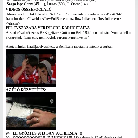
Sárga lap:
Garay (45+1.), Luisao (60.), ill. Oscar (14.)
VIDEÓS ÖSSZEFOGLALÓ:
<iframe width="640" height="400" src="http://rutube.ru/video/embed/6348942"
frameborder="0" webkitAllowFullScreen mozallowfullscreen allowfullscreen>
</iframe>
FÉL ÉVSZÁZADA VERESÉGRE KÁRHOZTATVA
A Benficával kétszeres BEK-győztes Guttmann Béla 1962-ben, miután távoznia kellett
a csapattól: "Száz évig nem fogtok európai kupát nyerni."
Azóta minden fináléját elveszítette a Benfica, a mostani a hetedik a sorban.
AZ ÉLŐ KÖZVETÍTÉS:
94.: EL-GYŐZTES 2013-BAN: A CHELSEA!!!!!