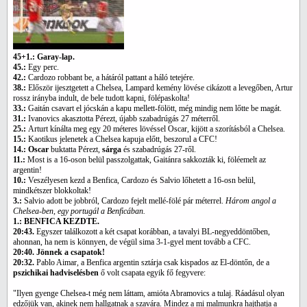
45+1.: Garay-lap.
45.:
Egy perc.
42.:
Cardozo robbant be, a hátáról pattant a háló tetejére.
38.:
Először ijesztgetett a Chelsea, Lampard kemény lövése cikázott a levegőben, Artur
rossz irányba indult, de bele tudott kapni, fölépaskolta!
33.:
Gaitán csavart el jócskán a kapu mellett-fölött, még mindig nem lőtte be magát.
31.:
Ivanovics akasztotta Pérezt, újabb szabadrúgás 27 méterről.
25.:
Arturt kínálta meg egy 20 méteres lövéssel Oscar, kijött a szorításból a Chelsea.
15.:
Kaotikus jelenetek a Chelsea kapuja előtt, beszorul a CFC!
14.: Oscar
buktatta Pérezt,
sárga
és szabadrúgás 27-ről.
11.:
Most is a 16-oson belül passzolgattak, Gaitánra sakkozták ki, föléemelt az
argentin!
10.:
Veszélyesen kezd a Benfica, Cardozo és Salvio lőhetett a 16-osn belül,
mindkétszer blokkoltak!
3.:
Salvio adott be jobbról, Cardozo fejelt mellé-fölé pár méterrel.
Három angol a
Chelsea-ben, egy portugál a Benficában.
1.: BENFICA KEZDTE.
20:43.
Egyszer találkozott a két csapat korábban, a tavalyi BL-negyeddöntőben,
ahonnan, ha nem is könnyen, de végül sima 3-1-gyel ment tovább a CFC.
20:40. Jönnek a csapatok!
20:32.
Pablo Aimar, a Benfica argentin sztárja csak kispados az El-döntőn, de a
pszichikai hadviselésben
ő volt csapata egyik fő fegyvere:
"Ilyen gyenge Chelsea-t még nem láttam, amióta Abramovics a tulaj. Ráadásul olyan
edzőjük van, akinek nem hallgatnak a szavára. Mindez a mi malmunkra hajthatja a