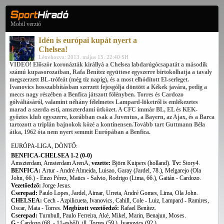
Mobil verzió
Idén is európai kupát nyert a
Chelsea!
Létrehozva: 2013. május 15. 22:40 SH
VIDEÓ! Először koronázták királlyá a Chelsea labdarúgócsapatát a második
számú kupasorozatban, Rafa Benítez együttese egyszerre birtokolhatja a tavaly
megszerzett BL-trófeát (még tíz napig), és a most elhódított El-serleget.
Ivanovics hosszabbításban szerzett fejesgólja döntött a Kékek javára, pedig a
meccs nagy részében a Benfica játszott fölényben. Torres és Cardozo
gólváltásáról, valamint néhány félelmetes Lampard-löketről is emlékezetes
marad a szerda esti, amszterdami ütközet. A CFC immár BL, EL és KEK-
győztes klub egyszerre, korábban csak a Juventus, a Bayern, az Ajax, és a Barca
tartozott a triplán bajnokok közé a kontinensen.Tovább tart Guttmann Béla
átka, 1962 óta nem nyert semmit Európában a Benfica.
EURÓPA-LIGA, DÖNTŐ:
BENFICA-CHELSEA 1-2 (0-0)
Amszterdam, Amsterdam ArenA,
vezette:
Björn Kuipers (holland).
Tv:
Story4.
BENFICA:
Artur - André Almeida, Luisao, Garay (Jardel, 78.), Melgarejo (Ola
John, 66.) - Enzo Pérez, Matics - Salvio, Rodrigo (Lima, 66.), Gaitán - Cardozo.
Vezetőedző:
Jorge Jesus.
Cserepad:
Paulo Lopes, Jardel, Aimar, Urreta, André Gomes, Lima, Ola John.
CHELSEA:
Cech - Azpilicueta, Ivanovics, Cahill, Cole - Luiz, Lampard - Ramires,
Oscar, Mata - Torres.
Megbízott vezetőedző:
Rafael Benítez.
Cserepad:
Turnbull, Paulo Ferreira, Aké, Mikel, Marin, Benajun, Moses.
G.:
Cardozo (68. - 11-esből), ill. Torres (59.), Ivanovics (92.)