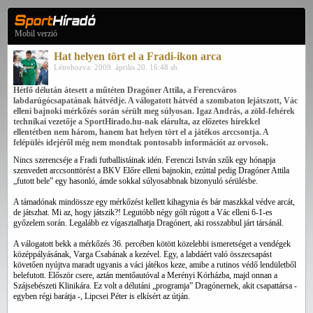
Mobil verzió
Hat helyen tört el a Fradi-ikon arca
Létrehozva: 2009. április 20. 16:48 sh
Hétfő délután átesett a műtéten Dragóner Attila, a Ferencváros
labdarúgócsapatának hátvédje. A válogatott hátvéd a szombaton lejátszott, Vác
elleni bajnoki mérkőzés során sérült meg súlyosan. Igaz András, a zöld-fehérek
technikai vezetője a SportHirado.hu-nak elárulta, az előzetes hírekkel
ellentétben nem három, hanem hat helyen tört el a játékos arccsontja. A
felépülés idejéről még nem mondtak pontosabb információt az orvosok.
Nincs szerencséje a Fradi futballistáinak idén. Ferenczi István szűk egy hónapja
szenvedett arccsonttörést a BKV Előre elleni bajnokin, ezúttal pedig Dragóner Attila
„futott bele” egy hasonló, ámde sokkal súlyosabbnak bizonyuló sérülésbe.
A támadónak mindössze egy mérkőzést kellett kihagynia és bár maszkkal védve arcát,
de játszhat. Mi az, hogy játszik?! Legutóbb négy gólt rúgott a Vác elleni 6-1-es
győzelem során. Legalább ez vígasztalhatja Dragónert, aki rosszabbul járt társánál.
A válogatott bekk a mérkőzés 36. percében kötött közelebbi ismeretséget a vendégek
középpályásának, Varga Csabának a kezével. Egy, a labdáért való összecsapást
követően nyújtva maradt ugyanis a váci játékos keze, amibe a rutinos védő lendületből
belefutott. Először csere, aztán mentőautóval a Merényi Kórházba, majd onnan a
Szájsebészeti Klinikára. Ez volt a délutáni „programja” Dragónernek, akit csapattársa -
egyben régi barátja -, Lipcsei Péter is elkísért az útján.