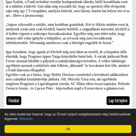
Igaz András, a Fradi technikai vezetője honlapunknak elárulta, hétfő koradélután esett
át a műtéten a hátvéd. Ami talán még rosszabb hír, hogy az operáció előtt elvégeztek
rajta még egy CT-vizsgálatot, amelyen kiderült, nem három, hanem hat helyen tört el az
arc-, illetve a járomcsontja.
„Sajnos súlyosabb a sérülés, mint korábban gondoltuk. Két és félórás műtéten esett át,
amelynek során nem csak kívülről, hanem belülről, a szájpadlásán keresztül, kívülről is
el kellett végezni a szükséges beavatkozásokat. Egyelőre még nem lehet tudni, hogy
mennyi időt vehet igénybe a felépülése, az orvosok még nem bocsátkoztak
feltételezésekbe. Mostanáig mindössze csak a feleségét engedték be hozzá.”
Igaz hozzátette, hogy igazán jó felvételt még nem látott az esetről, de a kispadon ülők
elárulták, hogy Dragóner éppen Varga könyökébe futott bele. A váciak játékosát Bede
Ferenc azonnal leküldte a pályáról a szabálytalanságot követően. A vétkes labdarúgó
egyébként azonnal a mérkőzés után felhívta „áldozatát” és bocsánatot kért tőle, amelyet
a Fradi klasszisa elfogadott.
Egyelőre csak az a biztos, hogy Bobby Davison vezetőedző a következő találkozókon
nem számíthat középhátvédje játékára. Sőt, Mészöly Géza sem, aki egyébként
meghívta Dragónert a Ligaválogatott szerdai, AC Milan elleni összecsapására. Helyette
Ferenczi István - és Lipcsei Péter - képviselheti majd a Ferencvárost a gálameccsen.
Főoldal
Lap tetejére
Az oldal cookie-kat használ, hogy az Önnek nyújtott szolgáltatásaink még hatékonyabbak
legyenek.
Részletek
Teljes verzió
OK