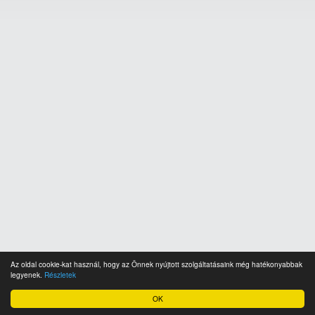
Az oldal cookie-kat használ, hogy az Önnek nyújtott szolgáltatásaink még hatékonyabbak
legyenek.
Részletek
OK