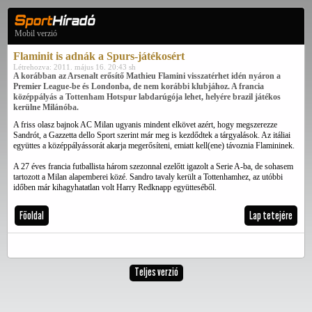
Mobil verzió
Flaminit is adnák a Spurs-játékosért
Létrehozva: 2011. május 16. 20:43 sh
A korábban az Arsenalt erősítő Mathieu Flamini visszatérhet idén nyáron a
Premier League-be és Londonba, de nem korábbi klubjához. A francia
középpályás a Tottenham Hotspur labdarúgója lehet, helyére brazil játékos
kerülne Milánóba.
A friss olasz bajnok AC Milan ugyanis mindent elkövet azért, hogy megszerezze
Sandrót, a Gazzetta dello Sport szerint már meg is kezdődtek a tárgyalások. Az itáliai
együttes a középpályássorát akarja megerősíteni, emiatt kell(ene) távoznia Flamininek.
A 27 éves francia futballista három szezonnal ezelőtt igazolt a Serie A-ba, de sohasem
tartozott a Milan alapemberei közé. Sandro tavaly került a Tottenhamhez, az utóbbi
időben már kihagyhatatlan volt Harry Redknapp együtteséből.
Főoldal
Lap tetejére
Teljes verzió