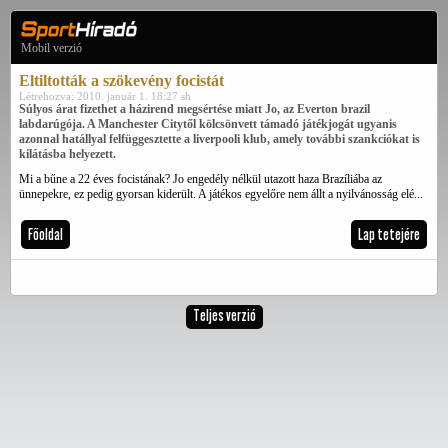
Mobil verzió
Eltiltották a szökevény focistát
Létrehozva: 2010. január 1. 18:27 sh
Súlyos árat fizethet a házirend megsértése miatt Jo, az Everton brazil
labdarúgója. A Manchester Citytől kölcsönvett támadó játékjogát ugyanis
azonnal hatállyal felfüggesztette a liverpooli klub, amely további szankciókat is
kilátásba helyezett.
Mi a bűne a 22 éves focistának? Jo engedély nélkül utazott haza Brazíliába az
ünnepekre, ez pedig gyorsan kiderült. A játékos egyelőre nem állt a nyilvánosság elé...
Főoldal
Lap tetejére
Teljes verzió