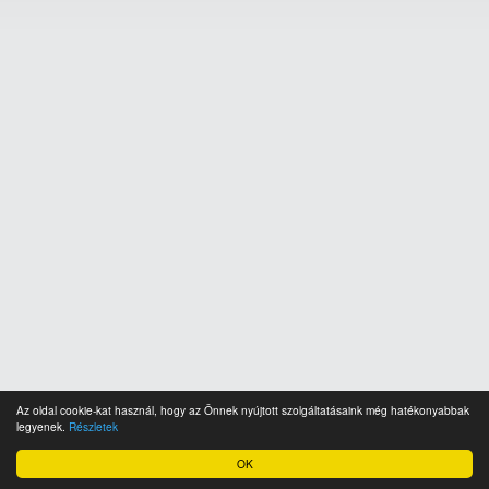
Az oldal cookie-kat használ, hogy az Önnek nyújtott szolgáltatásaink még hatékonyabbak
legyenek.
Részletek
OK