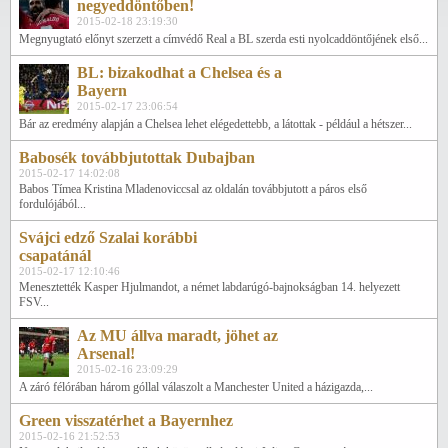
negyeddöntőben!
2015-02-18 23:19:30
Megnyugtató előnyt szerzett a címvédő Real a BL szerda esti nyolcaddöntőjének első...
BL: bizakodhat a Chelsea és a
Bayern
2015-02-17 23:06:54
Bár az eredmény alapján a Chelsea lehet elégedettebb, a látottak - például a hétszer...
Babosék továbbjutottak Dubajban
2015-02-17 14:02:08
Babos Tímea Kristina Mladenoviccsal az oldalán továbbjutott a páros első
fordulójából...
Svájci edző Szalai korábbi
csapatánál
2015-02-17 12:10:46
Menesztették Kasper Hjulmandot, a német labdarúgó-bajnokságban 14. helyezett
FSV...
Az MU állva maradt, jöhet az
Arsenal!
2015-02-16 23:09:29
A záró félórában három góllal válaszolt a Manchester United a házigazda,...
Green visszatérhet a Bayernhez
2015-02-16 21:52:53