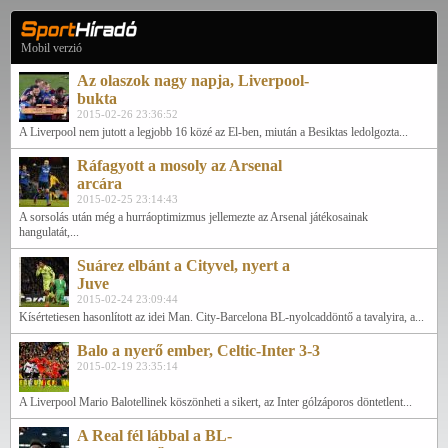
Mobil verzió
Az olaszok nagy napja, Liverpool-
bukta
2015-02-26 23:36:52
A Liverpool nem jutott a legjobb 16 közé az El-ben, miután a Besiktas ledolgozta...
Ráfagyott a mosoly az Arsenal
arcára
2015-02-25 23:14:43
A sorsolás után még a hurráoptimizmus jellemezte az Arsenal játékosainak
hangulatát,...
Suárez elbánt a Cityvel, nyert a
Juve
2015-02-24 23:09:44
Kísértetiesen hasonlított az idei Man. City-Barcelona BL-nyolcaddöntő a tavalyira, a...
Balo a nyerő ember, Celtic-Inter 3-3
2015-02-19 23:35:14
A Liverpool Mario Balotellinek köszönheti a sikert, az Inter gólzáporos döntetlent...
A Real fél lábbal a BL-