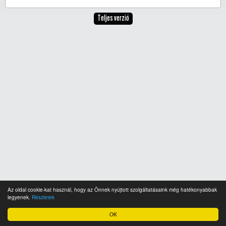
Teljes verzió
Az oldal cookie-kat használ, hogy az Önnek nyújtott szolgáltatásaink még hatékonyabbak
legyenek.
Részletek
OK