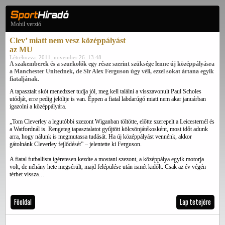
Mobil verzió
Clev’ miatt nem vesz középpályást
az MU
Létrehozva: 2011. november 26. 13:48
A szakemberek és a szurkolók egy része szerint szüksége lenne új középpályásra
a Manchester Unitednek, de Sir Alex Ferguson úgy véli, ezzel sokat ártana egyik
fiataljának.
A tapasztalt skót menedzser tudja jól, meg kell találni a visszavonult Paul Scholes
utódját, erre pedig jelöltje is van. Éppen a fiatal labdarúgó miatt nem akar januárban
igazolni a középpályára.
„Tom Cleverley a legutóbbi szezont Wiganban töltötte, előtte szerepelt a Leicesternél és
a Watfordnál is. Rengeteg tapasztalatot gyűjtött kölcsönjátékosként, most időt adunk
arra, hogy nálunk is megmutassa tudását. Ha új középpályást vennénk, akkor
gátolnánk Cleverley fejlődését” – jelentette ki Ferguson.
A fiatal futballista ígéretesen kezdte a mostani szezont, a középpálya egyik motorja
volt, de néhány hete megsérült, majd felépülése után ismét kidőlt. Csak az év végén
térhet vissza…
Főoldal
Lap tetejére