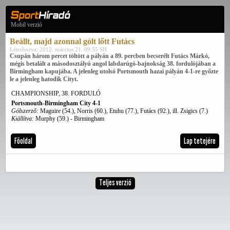
Mobil verzió
Beállt, majd azonnal gólt lőtt Futács
Létrehozva: 2012. március 21. 09:55 SH
Csupán három percet töltött a pályán a 89. percben becserélt Futács Márkó,
mégis betalált a másodosztályú angol labdarúgó-bajnokság 38. fordulójában a
Birmingham kapujába. A jelenleg utolsó Portsmouth hazai pályán 4-1-re győzte
le a jelenleg hatodik Cityt.
CHAMPIONSHIP, 38. FORDULÓ
Portsmouth-Birmingham City 4-1
Gólszerző:
Maguire (54.), Norris (60.), Etuhu (77.), Futács (92.), ill. Zsigics (7.)
Kiállítva:
Murphy (59.) - Birmingham
Főoldal
Lap tetejére
Teljes verzió