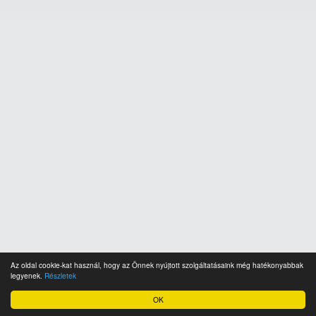
Az oldal cookie-kat használ, hogy az Önnek nyújtott szolgáltatásaink még hatékonyabbak
legyenek.
Részletek
OK