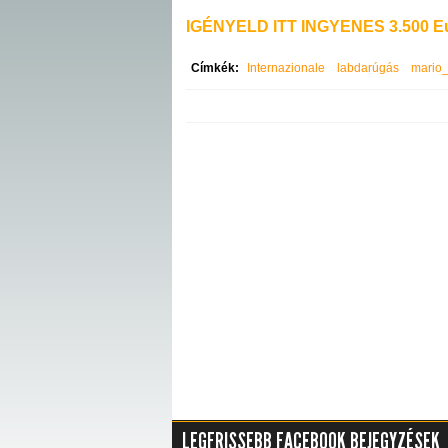
IGÉNYELD ITT INGYENES 3.500 Eu
Címkék:
Internazionale
labdarúgás
mario_
LEGFRISSEBB FACEBOOK BEJEGYZÉSEK