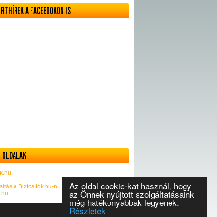
ORTHÍREK A FACEBOOKON IS
 OLDALAK
k.hu
Az oldal cookie-kat használ, hogy
sítás a Biztosítók.hu-n
az Önnek nyújtott szolgáltatásaink
k.hu
még hatékonyabbak legyenek.
Részletek