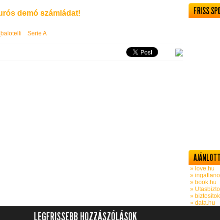
FRISS SP
rós demó számládat!
balotelli
Serie A
AJÁNLOTT
» love.hu
» ingatlano
» book.hu
» Utasbizto
» biztosito
» data.hu
LEGFRISSEBB HOZZÁSZÓLÁSOK