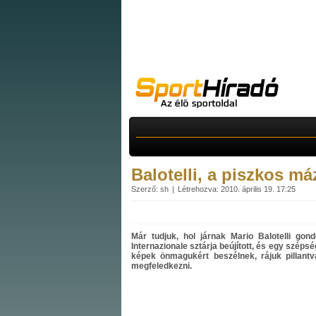
Balotelli, a piszkos má
Szerző: sh
Létrehozva: 2010. április 19. 17:25
Már tudjuk, hol járnak Mario Balotelli gond
Internazionale sztárja beújított, és egy széps
képek önmagukért beszélnek, rájuk pillant
megfeledkezni.