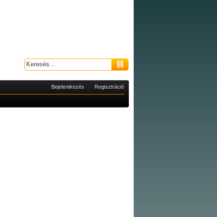
|
Bejelentkezés
Regisztráció