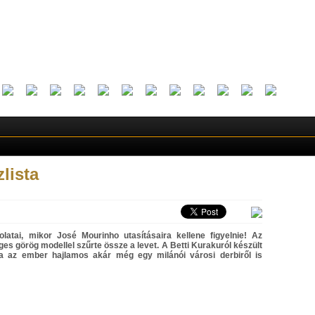
zlista
olatai, mikor José Mourinho utasításaira kellene figyelnie! Az
éges görög modellel szűrte össze a levet. A Betti Kurakuról készült
va az ember hajlamos akár még egy milánói városi derbiről is