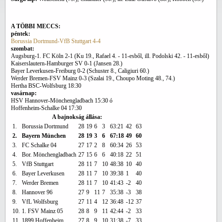
A TÖBBI MECCS:
péntek:
Borussia Dortmund-VfB Stuttgart 4-4
szombat:
Augsburg-1. FC Köln 2-1 (Ku 19., Rafael 4. - 11-esből, ill. Podolski 42. - 11-esből)
Kaiserslautern-Hamburger SV 0-1 (Jansen 28.)
Bayer Leverkusen-Freiburg 0-2 (Schuster 8., Caligiuri 60.)
Werder Bremen-FSV Mainz 0-3 (Szalai 19., Choupo Moting 48., 74.)
Hertha BSC-Wolfsburg 18:30
vasárnap:
HSV Hannover-Mönchengladbach 15:30 ó
Hoffenheim-Schalke 04 17:30
A bajnokság állása:
1.
Borussia Dortmund
28
19
6
3
63:21
42
63
2.
Bayern München
28
19
3
6
67:18
49
60
3.
FC Schalke 04
27
17
2
8
60:34
26
53
4.
Bor. Mönchengladbach
27
15
6
6
40:18
22
51
5.
VfB Stuttgart
28
11
7
10
48:38
10
40
6.
Bayer Leverkusen
28
11
7
10
39:38
1
40
7.
Werder Bremen
28
11
7
10
41:43
-2
40
8.
Hannover 96
27
9
11
7
35:38
-3
38
9.
VfL Wolfsburg
27
11
4
12
36:48
-12
37
10.
1. FSV Mainz 05
28
8
9
11
42:44
-2
33
11.
1899 Hoffenheim
27
8
9
10
31:38
-7
33