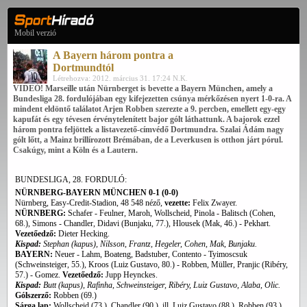
Mobil verzió
A Bayern három pontra a
Dortmundtól
Létrehozva: 2012. március 31. 17:24 N.K.
VIDEÓ! Marseille után Nürnberget is bevette a Bayern München, amely a
Bundesliga 28. fordulójában egy kifejezetten csúnya mérkőzésen nyert 1-0-ra. A
mindent eldöntő találatot Arjen Robben szerezte a 9. percben, emellett egy-egy
kapufát és egy tévesen érvénytelenített bajor gólt láthattunk. A bajorok ezzel
három pontra feljöttek a listavezető-címvédő Dortmundra. Szalai Ádám nagy
gólt lőtt, a Mainz brillírozott Brémában, de a Leverkusen is otthon járt pórul.
Csakúgy, mint a Köln és a Lautern.
BUNDESLIGA, 28. FORDULÓ:
NÜRNBERG-BAYERN MÜNCHEN 0-1 (0-0)
Nürnberg, Easy-Credit-Stadion, 48 548 néző,
vezette:
Felix Zwayer.
NÜRNBERG
:
Schafer - Feulner, Maroh, Wollscheid, Pinola - Balitsch (Cohen,
68.), Simons - Chandler, Didavi (Bunjaku, 77.), Hlousek (Mak, 46.) - Pekhart.
Vezetőedző:
Dieter Hecking.
Kispad:
Stephan (kapus), Nilsson, Frantz, Hegeler, Cohen, Mak, Bunjaku.
BAYERN:
Neuer - Lahm, Boateng, Badstuber, Contento - Tyimoscsuk
(Schweinsteiger, 55.), Kroos (Luiz Gustavo, 80.) - Robben, Müller, Pranjic (Ribéry,
57.) - Gomez.
Vezetőedző:
Jupp Heynckes.
Kispad:
Butt (kapus), Rafinha, Schweinsteiger, Ribéry, Luiz Gustavo, Alaba, Olic.
Gólszerző:
Robben (69.)
Sárga lap:
Wollscheid (73.), Chandler (90.), ill. Luiz Gustavo (88.), Robben (93.)