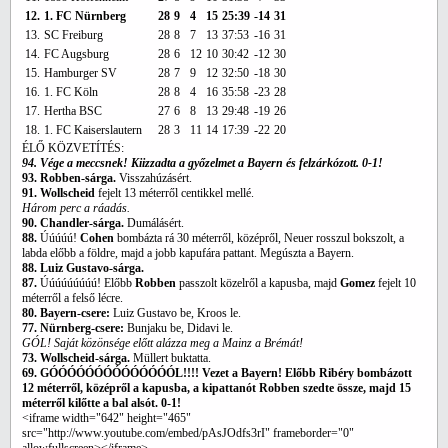
12.
1. FC Nürnberg
28
9
4
15
25:39
-14
31
13.
SC Freiburg
28
8
7
13
37:53
-16
31
14.
FC Augsburg
28
6
12
10
30:42
-12
30
15.
Hamburger SV
28
7
9
12
32:50
-18
30
16.
1. FC Köln
28
8
4
16
35:58
-23
28
17.
Hertha BSC
27
6
8
13
29:48
-19
26
18.
1. FC Kaiserslautern
28
3
11
14
17:39
-22
20
ÉLŐ KÖZVETÍTÉS:
94. Vége a meccsnek! Kiizzadta a győzelmet a Bayern és felzárkózott. 0-1!
93. Robben-sárga.
Visszahúzásért.
91. Wollscheid
fejelt 13 méterről centikkel mellé.
Három perc a ráadás.
90. Chandler-sárga.
Dumálásért.
88.
Úúúúú!
Cohen
bombázta rá 30 méterről, középről, Neuer rosszul bokszolt, a
labda előbb a földre, majd a jobb kapufára pattant. Megúszta a Bayern.
88. Luiz Gustavo-sárga.
87.
Úúúúúúúúú! Előbb
Robben
passzolt közelről a kapusba, majd
Gomez
fejelt 10
méterről a felső lécre.
80. Bayern-csere:
Luiz Gustavo be, Kroos le.
77. Nürnberg-csere:
Bunjaku be, Didavi le.
GÓL! Saját közönsége előtt alázza meg a Mainz a Brémát!
73. Wollscheid-sárga.
Müllert buktatta.
69. GÓÓÓÓÓÓÓÓÓÓÓÓÓÓL!!!! Vezet a Bayern! Előbb Ribéry bombázott
12 méterről, középről a kapusba, a kipattanót Robben szedte össze, majd 15
méterről kilőtte a bal alsót. 0-1!
<iframe width="642" height="465"
src="http://www.youtube.com/embed/pAsJOdfs3rI" frameborder="0"