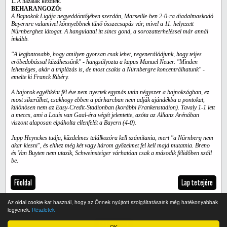
1.
A hazaiak kezdtek.
BEHARANGOZÓ:
A Bajnokok Ligája negyeddöntőjében szerdán, Marseille-ben 2-0-ra diadalmaskodó
Bayernre valamivel könnyebbnek tűnő összecsapás vár, mivel a 11. helyezett
Nürnberghez látogat. A hangulattal itt sincs gond, a sorozatterheléssel már annál
inkább.
"A legfontosabb, hogy amilyen gyorsan csak lehet, regenerálódjunk, hogy teljes
erőbedobással küzdhessünk" - hangsúlyozta a kapus Manuel Neuer. "Minden
lehetséges, akár a triplázás is, de most csakis a Nürnbergre koncentrálhatunk" -
emelte ki Franck Ribéry.
A bajorok egyébként fél éve nem nyertek egymás után négyszer a bajnokságban, ez
most sikerülhet, csakhogy ebben a párharcban nem adják ajándékba a pontokat,
különösen nem az Easy-Credit-Stadionban (korábbi Frankenstadion). Tavaly 1-1 lett
a meccs, ami a Louis van Gaal-éra végét jelentette, azóta az Allianz Arénában
viszont alaposan elpáholta ellenfelét a Bayern (4-0).
Jupp Heynckes tudja, küzdelmes találkozóra kell számítania, mert "a Nürnberg nem
akar kiesni", és ehhez még két vagy három győzelmet fel kell majd mutatnia. Breno
és Van Buyten nem utazik, Schweinsteiger várhatóan csak a második félidőben száll
be.
Főoldal
Lap tetejére
Az oldal cookie-kat használ, hogy az Önnek nyújtott szolgáltatásaink még hatékonyabbak
legyenek.
Részletek
Teljes verzió
OK