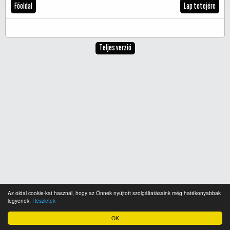
Főoldal
Lap tetejére
Teljes verzió
Az oldal cookie-kat használ, hogy az Önnek nyújtott szolgáltatásaink még hatékonyabbak
legyenek.
Részletek
OK