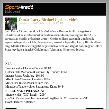
Mobil verzió
Ő már Larry Birdnél is jobb - videó
Létrehozva: 2012. február 8. 10:22 SH
Paul Pierce 15 pontjának is köszönhetően a Boston 94-84-re legyőzte a
Charlotte-ot az észak-amerikai profi kosárlabda-bajnokságban (NBA). A
sorozatban ötödik győzelmét aratott Celtics csillaga ezzel már a második
legeredményesebb a klub történetében, ezúttal a legendát, Larry Birdöt előzte
meg. Monta Ellis élete legjobb teljesítménye sem volt elég ahhoz, hogy a Golden
State legyőzze a ligaelső Oklahomát. A kosaras 48 pontot dobott.
NBA:
Boston Celtics-Charlotte Bobcats 94-84
Golden State Warriors-Oklahoma City Thunder 116-119
Indiana Pacers-Utah Jazz 104-99
Miami Heat-Cleveland Cavaliers 107-91
Milwaukee Bucks-Phoenix Suns 105-107
Minnesota Timberwolves-Sacramento Kings 86-84
PIERCE NAGY PILLANATA:
<iframe width="530" height="299"
src="http://www.youtube.com/embed/1AyjKseLRxM" frameborder="0"
allowfullscreen></iframe>