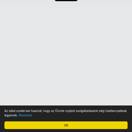
Az oldal cookie-kat használ, hogy az Önnek nyújtott szolgáltatásaink még hatékonyabbak
legyenek.
Részletek
OK