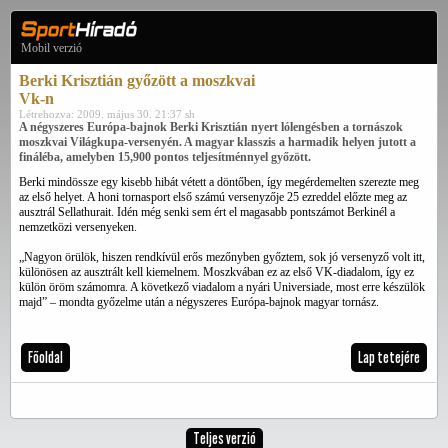
Mobil verzió
Berki Krisztián győzött a moszkvai
Vk-n
Létrehozva: 2009. május 30. 21:37 sh
A négyszeres Európa-bajnok Berki Krisztián nyert lólengésben a tornászok
moszkvai Világkupa-versenyén. A magyar klasszis a harmadik helyen jutott a
fináléba, amelyben 15,900 pontos teljesítménnyel győzött.
Berki mindössze egy kisebb hibát vétett a döntőben, így megérdemelten szerezte meg
az első helyet. A honi tornasport első számú versenyzője 25 ezreddel előzte meg az
ausztrál Sellathurait. Idén még senki sem ért el magasabb pontszámot Berkinél a
nemzetközi versenyeken.
„Nagyon örülök, hiszen rendkívül erős mezőnyben győztem, sok jó versenyző volt itt,
különösen az ausztrált kell kiemelnem. Moszkvában ez az első VK-diadalom, így ez
külön öröm számomra. A következő viadalom a nyári Universiade, most erre készülök
majd” – mondta győzelme után a négyszeres Európa-bajnok magyar tornász.
Főoldal
Lap tetejére
Teljes verzió