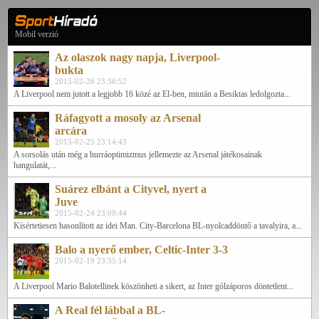
Mobil verzió
Az olaszok nagy napja, Liverpool-
bukta
2015-02-26 23:36:52
A Liverpool nem jutott a legjobb 16 közé az El-ben, miután a Besiktas ledolgozta...
Ráfagyott a mosoly az Arsenal
arcára
2015-02-25 23:14:43
A sorsolás után még a hurráoptimizmus jellemezte az Arsenal játékosainak
hangulatát,...
Suárez elbánt a Cityvel, nyert a
Juve
2015-02-24 23:09:44
Kísértetiesen hasonlított az idei Man. City-Barcelona BL-nyolcaddöntő a tavalyira, a...
Balo a nyerő ember, Celtic-Inter 3-3
2015-02-19 23:35:14
A Liverpool Mario Balotellinek köszönheti a sikert, az Inter gólzáporos döntetlent...
A Real fél lábbal a BL-