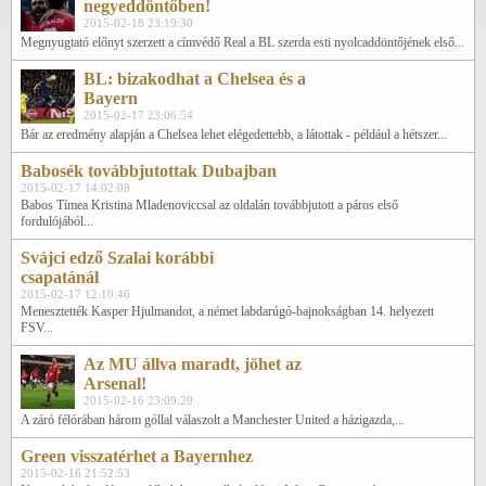
negyeddöntőben!
2015-02-18 23:19:30
Megnyugtató előnyt szerzett a címvédő Real a BL szerda esti nyolcaddöntőjének első...
BL: bizakodhat a Chelsea és a
Bayern
2015-02-17 23:06:54
Bár az eredmény alapján a Chelsea lehet elégedettebb, a látottak - például a hétszer...
Babosék továbbjutottak Dubajban
2015-02-17 14:02:08
Babos Tímea Kristina Mladenoviccsal az oldalán továbbjutott a páros első
fordulójából...
Svájci edző Szalai korábbi
csapatánál
2015-02-17 12:10:46
Menesztették Kasper Hjulmandot, a német labdarúgó-bajnokságban 14. helyezett
FSV...
Az MU állva maradt, jöhet az
Arsenal!
2015-02-16 23:09:29
A záró félórában három góllal válaszolt a Manchester United a házigazda,...
Green visszatérhet a Bayernhez
2015-02-16 21:52:53