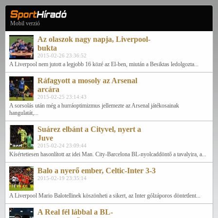
Mobil verzió
Az olaszok nagy napja, Liverpool-
bukta
2015-02-26 23:36:52
A Liverpool nem jutott a legjobb 16 közé az El-ben, miután a Besiktas ledolgozta...
Ráfagyott a mosoly az Arsenal
arcára
2015-02-25 23:14:43
A sorsolás után még a hurráoptimizmus jellemezte az Arsenal játékosainak
hangulatát,...
Suárez elbánt a Cityvel, nyert a
Juve
2015-02-24 23:09:44
Kísértetiesen hasonlított az idei Man. City-Barcelona BL-nyolcaddöntő a tavalyira, a...
Balo a nyerő ember, Celtic-Inter 3-3
2015-02-19 23:35:14
A Liverpool Mario Balotellinek köszönheti a sikert, az Inter gólzáporos döntetlent...
A Real fél lábbal a BL-