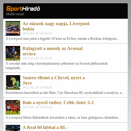
Mobil verzió
Az olaszok nagy napja, Liverpool-
bukta
2015-02-26 23:36:52
A Liverpool nem jutott a legjobb 16 közé az El-ben, miután a Besiktas ledolgozta...
Ráfagyott a mosoly az Arsenal
arcára
2015-02-25 23:14:43
A sorsolás után még a hurráoptimizmus jellemezte az Arsenal játékosainak
hangulatát,...
Suárez elbánt a Cityvel, nyert a
Juve
2015-02-24 23:09:44
Kísértetiesen hasonlított az idei Man. City-Barcelona BL-nyolcaddöntő a tavalyira, a...
Balo a nyerő ember, Celtic-Inter 3-3
2015-02-19 23:35:14
A Liverpool Mario Balotellinek köszönheti a sikert, az Inter gólzáporos döntetlent...
A Real fél lábbal a BL-