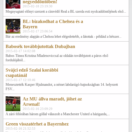
negyeddöntőben!
2015-02-18 23:19:30
Megnyugtató előnyt szerzett a címvédő Real a BL szerda esti nyolcaddöntőjének első...
BL: bizakodhat a Chelsea és a
Bayern
2015-02-17 23:06:54
Bár az eredmény alapján a Chelsea lehet elégedettebb, a látottak - például a hétszer...
Babosék továbbjutottak Dubajban
2015-02-17 14:02:08
Babos Tímea Kristina Mladenoviccsal az oldalán továbbjutott a páros első
fordulójából...
Svájci edző Szalai korábbi
csapatánál
2015-02-17 12:10:46
Menesztették Kasper Hjulmandot, a német labdarúgó-bajnokságban 14. helyezett
FSV...
Az MU állva maradt, jöhet az
Arsenal!
2015-02-16 23:09:29
A záró félórában három góllal válaszolt a Manchester United a házigazda,...
Green visszatérhet a Bayernhez
2015-02-16 21:52:53