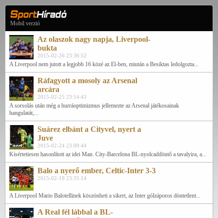
Mobil verzió
Az olaszok nagy napja, Liverpool-
bukta
2015-02-26 23:36:52
A Liverpool nem jutott a legjobb 16 közé az El-ben, miután a Besiktas ledolgozta...
Ráfagyott a mosoly az Arsenal
arcára
2015-02-25 23:14:43
A sorsolás után még a hurráoptimizmus jellemezte az Arsenal játékosainak
hangulatát,...
Suárez elbánt a Cityvel, nyert a
Juve
2015-02-24 23:09:44
Kísértetiesen hasonlított az idei Man. City-Barcelona BL-nyolcaddöntő a tavalyira, a...
Balo a nyerő ember, Celtic-Inter 3-3
2015-02-19 23:35:14
A Liverpool Mario Balotellinek köszönheti a sikert, az Inter gólzáporos döntetlent...
A Real fél lábbal a BL-