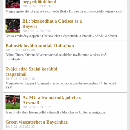
negyeddöntőben!
2015-02-18 23:19:30
Megnyugtató előnyt szerzett a címvédő Real a BL szerda esti nyolcaddöntőjének első...
BL: bizakodhat a Chelsea és a
Bayern
2015-02-17 23:06:54
Bár az eredmény alapján a Chelsea lehet elégedettebb, a látottak - például a hétszer...
Babosék továbbjutottak Dubajban
2015-02-17 14:02:08
Babos Tímea Kristina Mladenoviccsal az oldalán továbbjutott a páros első
fordulójából...
Svájci edző Szalai korábbi
csapatánál
2015-02-17 12:10:46
Menesztették Kasper Hjulmandot, a német labdarúgó-bajnokságban 14. helyezett
FSV...
Az MU állva maradt, jöhet az
Arsenal!
2015-02-16 23:09:29
A záró félórában három góllal válaszolt a Manchester United a házigazda,...
Green visszatérhet a Bayernhez
2015-02-16 21:52:53