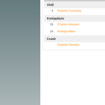
Védő
4
Roberto Cereceda
Középpályás
16
Charles Aránguiz
14
Rodrigo Millar
Csatár
Estebán Paredes