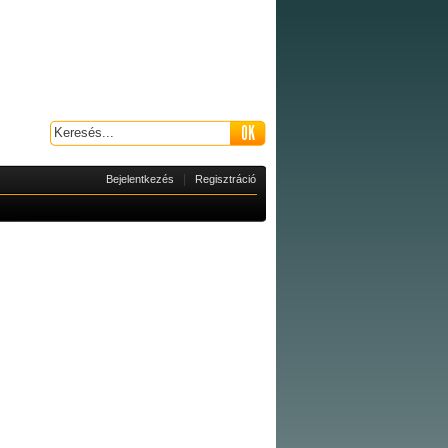
|
Bejelentkezés
Regisztráció