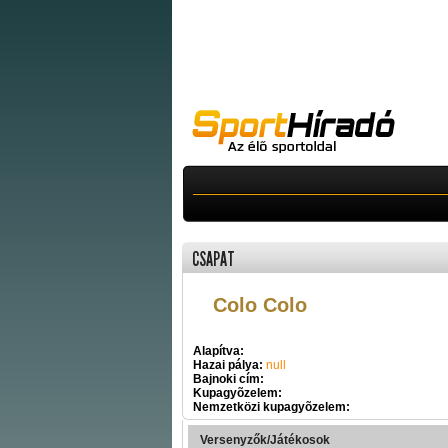
CSAPAT
Colo Colo
Alapítva:
Hazai pálya:
null
Bajnoki cím:
Kupagyõzelem:
Nemzetközi kupagyõzelem:
Versenyzők/Játékosok