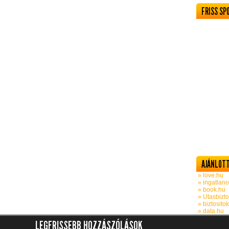
FRISS SP
AJÁNLOTT
» love.hu
» ingatlano
» book.hu
» Utasbizto
» biztosito
» data.hu
LEGFRISSEBB HOZZÁSZÓLÁSOK