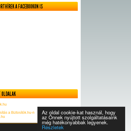
ORTHÍREK A FACEBOOKON IS
 OLDALAK
k.hu
Az oldal cookie-kat használ, hogy
sítás a Biztosítók.hu-n
az Önnek nyújtott szolgáltatásaink
k.hu
még hatékonyabbak legyenek.
Részletek