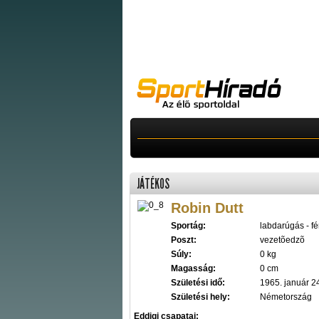
JÁTÉKOS
Robin Dutt
Sportág:
labdarúgás - fér
Poszt:
vezetõedzõ
Súly:
0 kg
Magasság:
0 cm
Születési idő:
1965. január 2
Születési hely:
Németország
Eddigi csapatai: