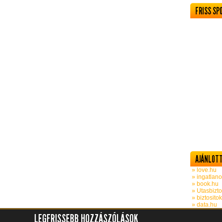
FRISS SP
AJÁNLOTT
» love.hu
» ingatlano
» book.hu
» Utasbizto
» biztosito
» data.hu
LEGFRISSEBB HOZZÁSZÓLÁSOK