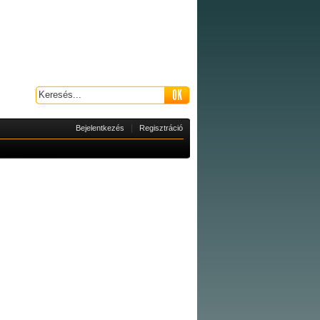
|
Bejelentkezés
Regisztráció