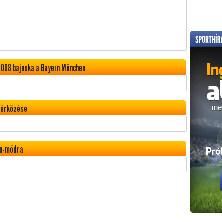
2008 bajnoka a Bayern München
mérkőzése
rn-módra