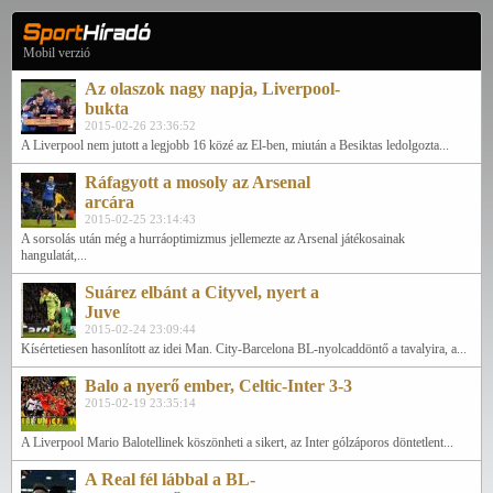
Mobil verzió
Az olaszok nagy napja, Liverpool-
bukta
2015-02-26 23:36:52
A Liverpool nem jutott a legjobb 16 közé az El-ben, miután a Besiktas ledolgozta...
Ráfagyott a mosoly az Arsenal
arcára
2015-02-25 23:14:43
A sorsolás után még a hurráoptimizmus jellemezte az Arsenal játékosainak
hangulatát,...
Suárez elbánt a Cityvel, nyert a
Juve
2015-02-24 23:09:44
Kísértetiesen hasonlított az idei Man. City-Barcelona BL-nyolcaddöntő a tavalyira, a...
Balo a nyerő ember, Celtic-Inter 3-3
2015-02-19 23:35:14
A Liverpool Mario Balotellinek köszönheti a sikert, az Inter gólzáporos döntetlent...
A Real fél lábbal a BL-