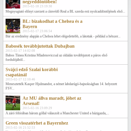
negyeddöntőben!
2015-02-18 23:19:30
Megnyugtató előnyt szerzett a címvédő Real a BL szerda esti nyolcaddöntőjének első...
BL: bizakodhat a Chelsea és a
Bayern
2015-02-17 23:06:54
Bár az eredmény alapján a Chelsea lehet elégedettebb, a látottak - például a hétszer...
Babosék továbbjutottak Dubajban
2015-02-17 14:02:08
Babos Tímea Kristina Mladenoviccsal az oldalán továbbjutott a páros első
fordulójából...
Svájci edző Szalai korábbi
csapatánál
2015-02-17 12:10:46
Menesztették Kasper Hjulmandot, a német labdarúgó-bajnokságban 14. helyezett
FSV...
Az MU állva maradt, jöhet az
Arsenal!
2015-02-16 23:09:29
A záró félórában három góllal válaszolt a Manchester United a házigazda,...
Green visszatérhet a Bayernhez
2015-02-16 21:52:53